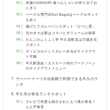
米屋のONIGIRI 食べんしゃいの作り立てお
にぎり
ベーグル専門店Dot.Bagelはベーグルサンド
もあり
揚げたてカレーパンスポット「ひつじ雲」
元やきそば家はコスパとボリュームが抜群
だんごのふくふく亭 牛久栄町店は穴場弁当
スポット
ディピカのインドカレー弁当がテイクアウ
ト可能
牛久駅直結！エスカード内のフードゾーン
のテイクアウトメニュー
ウーバーイーツや出前館で利用できる牛久のラ
ンチ
牛久市の有名ランチスポット
テレビで何度も紹介されたもつ煮が有名！
とん平食堂