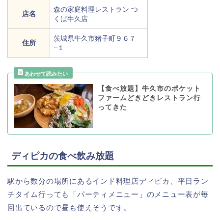
森の家庭料理レストラン つ
店名
くば牛久店
茨城県牛久市猪子町９６７
住所
−１
【食べ放題】牛久市のポケット
ファームどきどきレストラン行
ってきた
ディピカの食べ飲み放題
駅から数分の場所にあるインド料理店ディピカ、平日ラン
チタイム行っても「パーティメニュー」のメニュー表が毎
回出ているので昼も使えそうです。