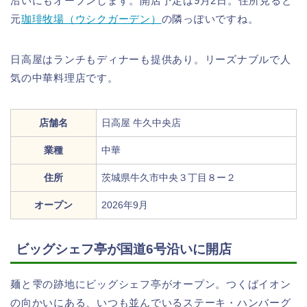
沿いにもオープンします。開店予定は9月2日。住所見ると
元
珈琲牧場（ウシクガーデン）
の隣っぽいですね。
日高屋はランチもディナーも提供あり。リーズナブルで人
気の中華料理店です。
店舗名
日高屋 牛久中央店
業種
中華
住所
茨城県牛久市中央３丁目８ー２
オープン
2026年9月
ビッグシェフ亭が国道6号沿いに開店
麺と雫の跡地にビッグシェフ亭がオープン。つくばイオン
の向かいにある、いつも並んでいるステーキ・ハンバーグ