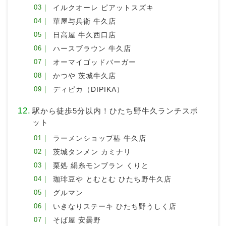
イルクオーレ ピアットスズキ
華屋与兵衛 牛久店
日高屋 牛久西口店
ハースブラウン 牛久店
オーマイゴッドバーガー
かつや 茨城牛久店
ディピカ（DIPIKA）
駅から徒歩5分以内！ひたち野牛久ランチスポ
ット
ラーメンショップ椿 牛久店
茨城タンメン カミナリ
栗処 絹糸モンブラン くりと
珈琲豆や とむとむ ひたち野牛久店
グルマン
いきなりステーキ ひたち野うしく店
そば屋 安曇野