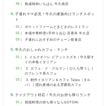
熟成焼肉いちばん 牛久南店
子連れママ必見！牛久の家族向けランチスポッ
ト
ポケットファームどきどきのレストラン
本場中華料理×手作り点心 百香亭 牛久店
子連れにおすすめのチェーン飲食店
牛久のおしゃれカフェ・ランチ
1. イルクオーレ ピアットスズキ｜牛久駅す
ぐの本格イタリアン
2. カフェ・ド・グルマン｜ひたち野うしく
のフレンチ系カフェ
3. 創作イタリアン＆カフェ Talpa（タル
パ）｜隠れ家感のある雰囲気カフェ
テイクアウト対応！牛久のお持ち帰りランチ
韓国料理の持ち帰りならGOTORI