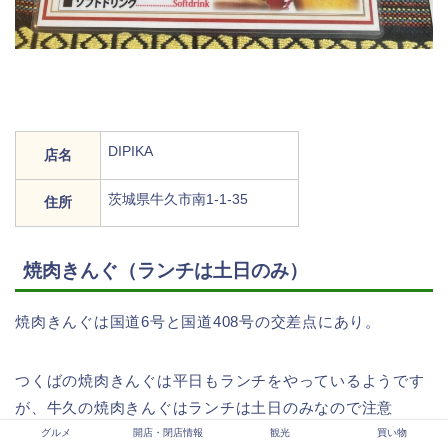
DIPIKA
店名
茨城県牛久市南1-1-35
住所
焼肉きんぐ（ランチは土日のみ）
焼肉きんぐは国道6号と国道408号の交差点にあり。
つくばの焼肉きんぐは平日もランチをやっているようです
が、牛久の焼肉きんぐはランチは土日のみなので注意
グルメ
開店・閉店情報
観光
買い物