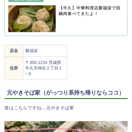
【牛久】中華料理店聚福栄で回
鍋肉食べてきたよ！
店名
聚福栄
〒300-1216 茨城県
住所
牛久市神谷２丁目１
−９
元やきそば家（がっつり系持ち帰りならココ）
後はこちらですね…元やきそば家