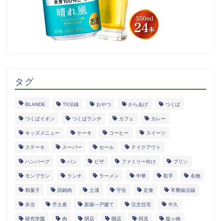
タグ
BLANDE
TX沿線
おやつ
からあげ
つくば
つくばイオン
つくばランチ
カフェ
カレー
キッズメニュー
ケーキ
コーヒー
スイーツ
ステーキ
スーパー
セール
テイクアウト
ハンバーグ
パン
ピザ
ファミリー向け
プリン
モンブラン
ランチ
ラーメン
中華
取手
名物
和菓子
回鍋肉
土浦
守谷
定食
常磐線沿線
弁当
手土産
新築一戸建て
注文住宅
牛久
研究学園
肉
閉店
開店
阿見
龍ヶ崎