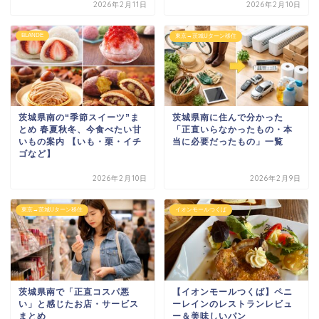
2026年2月11日
2026年2月10日
BLANDE
東京→茨城Uターン移住
茨城県南の“季節スイーツ”ま
茨城県南に住んで分かった
とめ 春夏秋冬、今食べたい甘
「正直いらなかったもの・本
いもの案内 【いも・栗・イチ
当に必要だったもの」一覧
ゴなど】
2026年2月10日
2026年2月9日
東京→茨城Uターン移住
イオンモールつくば
茨城県南で「正直コスパ悪
【イオンモールつくば】ペニ
い」と感じたお店・サービス
ーレインのレストランレビュ
まとめ
ー＆美味しいパン