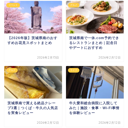
イベント
グルメ
【2026年版】茨城県南のおす
茨城県南で一休.com予約でき
すめお花見スポットまとめ
るレストランまとめ｜記念日
やデートにおすすめ
2026年2月15日
2026年2月12日
グルメ
ライフ
茨城県南で買える絶品クレー
牛久愛和総合病院に入院して
プ3選｜つくば・牛久の人気店
みた｜施設・食事・Wi-Fi事情
を実食レビュー
を体験レビュー
2026年2月12日
2026年2月12日