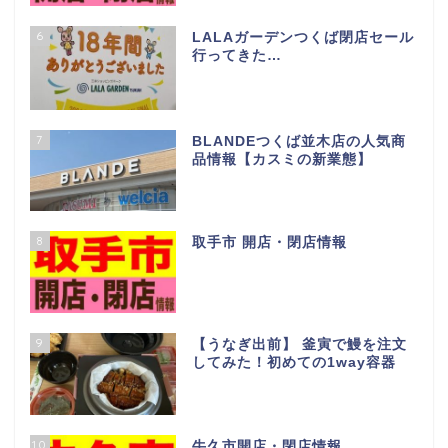
6
LALAガーデンつくば閉店セール
行ってきた…
7
BLANDEつくば並木店の人気商
品情報【カスミの新業態】
8
取手市 開店・閉店情報
9
【うなぎ出前】 釜寅で鰻を注文
してみた！初めての1way容器
10
牛久市開店・閉店情報