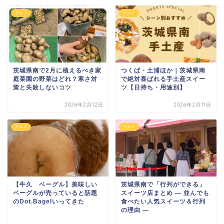
ライフ
グルメ
茨城県南で2月に植えるべき家
つくば・土浦ほか｜茨城県南
庭菜園の野菜はどれ？寒さ対
で絶対喜ばれる手土産スイー
策と失敗しないコツ
ツ【日持ち・用途別】
2026年2月12日
2026年2月11日
グルメ
グルメ
【牛久 ベーグル】美味しい
茨城県南で「行列ができる」
ベーグルが売っていると話題
スイーツ店まとめ — 並んでも
のDot.Bagelいってきた
食べたい人気スイーツ＆行列
の理由 —