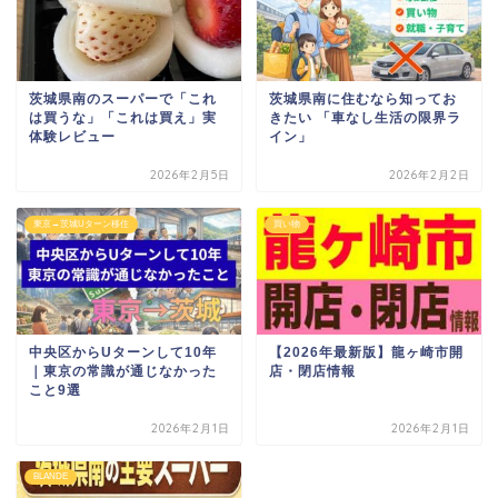
茨城県南のスーパーで「これ
茨城県南に住むなら知ってお
は買うな」「これは買え」実
きたい 「車なし生活の限界ラ
体験レビュー
イン」
2026年2月5日
2026年2月2日
東京→茨城Uターン移住
買い物
中央区からUターンして10年
【2026年最新版】龍ヶ崎市開
｜東京の常識が通じなかった
店・閉店情報
こと9選
2026年2月1日
2026年2月1日
BLANDE