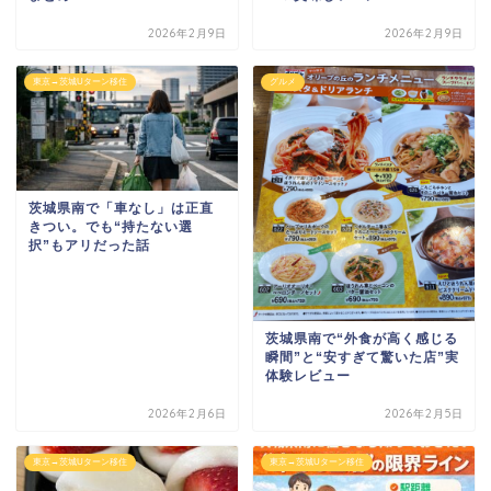
2026年2月9日
2026年2月9日
東京→茨城Uターン移住
グルメ
茨城県南で「車なし」は正直
きつい。でも“持たない選
択”もアリだった話
茨城県南で“外食が高く感じる
瞬間”と“安すぎて驚いた店”実
体験レビュー
2026年2月6日
2026年2月5日
東京→茨城Uターン移住
東京→茨城Uターン移住