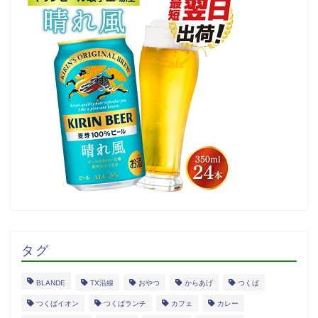
タグ
BLANDE
TX沿線
おやつ
からあげ
つくば
つくばイオン
つくばランチ
カフェ
カレー