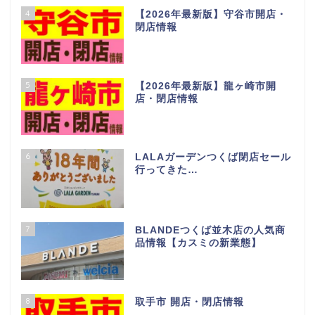
4
【2026年最新版】守谷市開店・
閉店情報
5
【2026年最新版】龍ヶ崎市開
店・閉店情報
6
LALAガーデンつくば閉店セール
行ってきた…
7
BLANDEつくば並木店の人気商
品情報【カスミの新業態】
8
取手市 開店・閉店情報