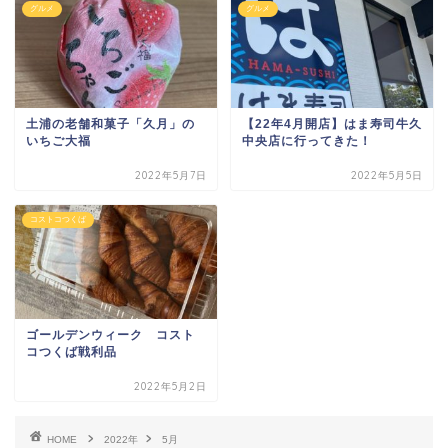
グルメ
グルメ
土浦の老舗和菓子「久月」の
【22年4月開店】はま寿司牛久
いちご大福
中央店に行ってきた！
2022年5月7日
2022年5月5日
コストコつくば
ゴールデンウィーク コスト
コつくば戦利品
2022年5月2日
HOME
2022年
5月