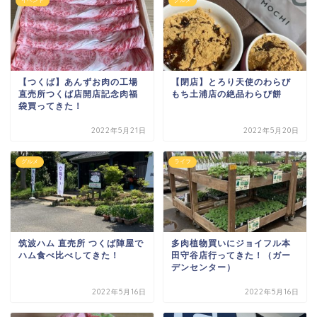
イベント
グルメ
【つくば】あんずお肉の工場
【閉店】とろり天使のわらび
直売所つくば店開店記念肉福
もち土浦店の絶品わらび餅
袋買ってきた！
2022年5月21日
2022年5月20日
グルメ
ライフ
筑波ハム 直売所 つくば陣屋で
多肉植物買いにジョイフル本
ハム食べ比べしてきた！
田守谷店行ってきた！（ガー
デンセンター）
2022年5月16日
2022年5月16日