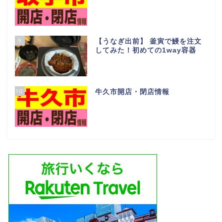
9
【うなぎ出前】 釜寅で鰻を注文
してみた！初めての1way容器
10
牛久市開店・閉店情報