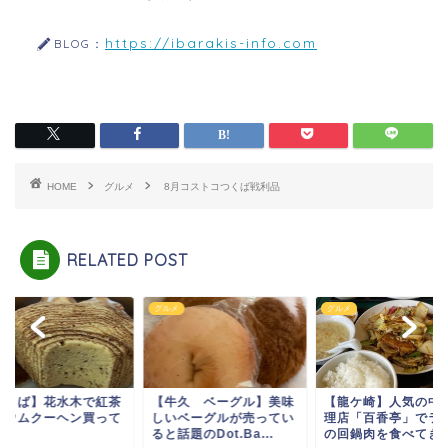
https://ibarakis-info.com
BLOG：
HOME
グルメ
8月コストコつくば戦利品
RELATED POST
メ
グルメ
グルメ
つくば】花水木で紅茶
【牛久 ベーグル】美味
【龍ケ崎】人気の中
バウムクーヘン買って
しいベーグルが売ってい
理店「百香亭」でラ
た
ると話題のDot.Ba...
の回鍋肉を食べてき