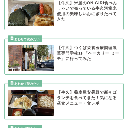
【牛久】米屋のONIGIRI食べん
しゃいで売っている牛久河童米
使用の美味しいおにぎりたべて
きた
【牛久】つくば栄養医療調理製
菓専門学校1F「ベーカリー ミー
モ」に行ってみた
【牛久】蕎麦屋安曇野で新そば
ランチを食べてきた！気になる
昼食メニュー・食レポ