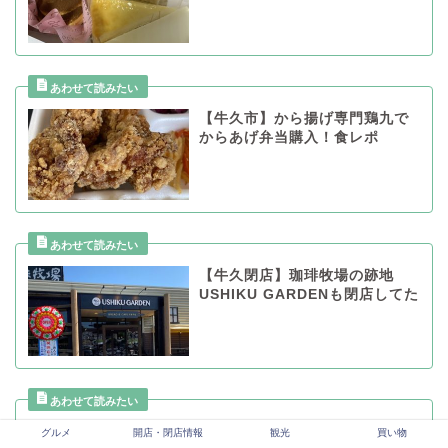
【牛久市】から揚げ専門鶏九で
からあげ弁当購入！食レポ
【牛久閉店】珈琲牧場の跡地
USHIKU GARDENも閉店してた
【ひたち野うしく】KITCHEN
グルメ
開店・閉店情報
観光
買い物