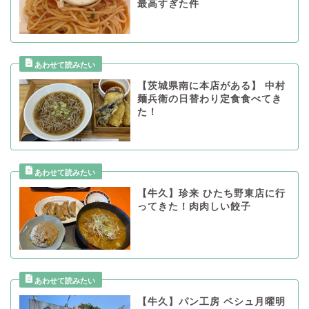
最高すぎた件
【茨城県南に本店がある】 中村
麺兵衛の日替わり定食食べてき
た！
【牛久】珍来 ひたち野東店に行
ってきた！肉肉しい餃子
【牛久】パン工房 ペシュ月曜明