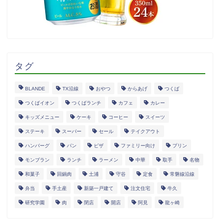
タグ
BLANDE
TX沿線
おやつ
からあげ
つくば
つくばイオン
つくばランチ
カフェ
カレー
キッズメニュー
ケーキ
コーヒー
スイーツ
ステーキ
スーパー
セール
テイクアウト
ハンバーグ
パン
ピザ
ファミリー向け
プリン
モンブラン
ランチ
ラーメン
中華
取手
名物
和菓子
回鍋肉
土浦
守谷
定食
常磐線沿線
弁当
手土産
新築一戸建て
注文住宅
牛久
研究学園
肉
閉店
開店
阿見
龍ヶ崎