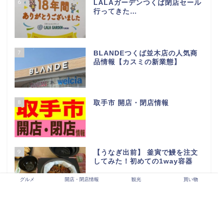
6
LALAガーデンつくば閉店セール
行ってきた…
7
BLANDEつくば並木店の人気商
品情報【カスミの新業態】
8
取手市 開店・閉店情報
9
【うなぎ出前】 釜寅で鰻を注文
してみた！初めての1way容器
グルメ
開店・閉店情報
観光
買い物
10
牛久市開店・閉店情報