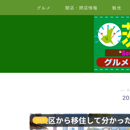
グルメ
開店・閉店情報
観光
― A
2
ライフ