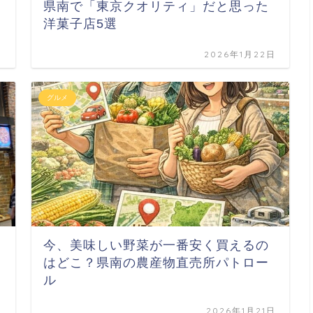
県南で「東京クオリティ」だと思った
洋菓子店5選
日
2026年1月22日
グルメ
今、美味しい野菜が一番安く買えるの
はどこ？県南の農産物直売所パトロー
ル
日
2026年1月21日