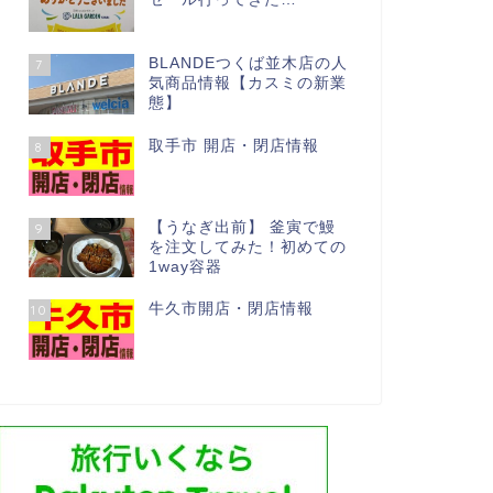
BLANDEつくば並木店の人
7
気商品情報【カスミの新業
態】
取手市 開店・閉店情報
8
【うなぎ出前】 釜寅で鰻
9
を注文してみた！初めての
1way容器
牛久市開店・閉店情報
10