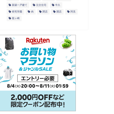
新築一戸建て
注文住宅
牛久
研究学園
肉
閉店
開店
阿見
龍ヶ崎