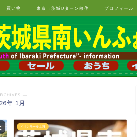
買い物
東京→茨城Uターン移住
プロフィール
RCHIVES ―
026年 1月
イオンモール土浦