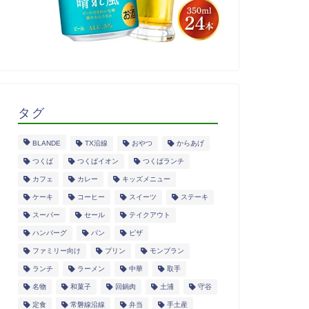
タグ
BLANDE
TX沿線
おやつ
からあげ
つくば
つくばイオン
つくばランチ
カフェ
カレー
キッズメニュー
ケーキ
コーヒー
スイーツ
ステーキ
スーパー
セール
テイクアウト
ハンバーグ
パン
ピザ
ファミリー向け
プリン
モンブラン
ランチ
ラーメン
中華
取手
名物
和菓子
回鍋肉
土浦
守谷
定食
常磐線沿線
弁当
手土産