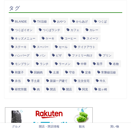
タグ
BLANDE
TX沿線
おやつ
からあげ
つくば
つくばイオン
つくばランチ
カフェ
カレー
キッズメニュー
ケーキ
コーヒー
スイーツ
ステーキ
スーパー
セール
テイクアウト
ハンバーグ
パン
ピザ
ファミリー向け
プリン
モンブラン
ランチ
ラーメン
中華
取手
名物
和菓子
回鍋肉
土浦
守谷
定食
常磐線沿線
弁当
手土産
新築一戸建て
注文住宅
牛久
研究学園
肉
閉店
開店
阿見
龍ヶ崎
グルメ
開店・閉店情報
観光
買い物