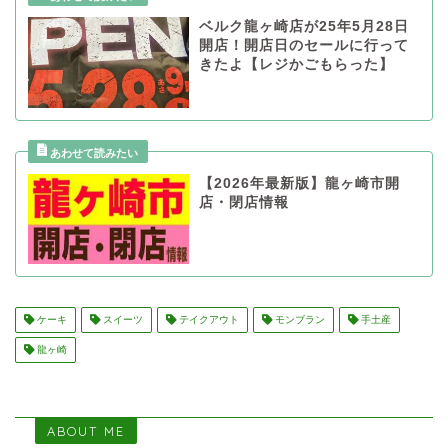
ベルク龍ヶ崎店が25年5月28日
開店！開店日のセールに行って
きたよ【レジかごもらった】
【2026年最新版】龍ヶ崎市開
店・閉店情報
ケーキ
スイーツ
テイクアウト
モンブラン
手土産
龍ヶ崎
ABOUT ME