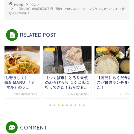
HOME
グルメ
【龍ヶ崎】老舗和洋菓子店「源内」のオムレットとモンブランを食べてみた！昔
ながらの洋菓子
RELATED POST
メ
グルメ
グルメ
ひたち野うしく】
【つくば市】とろり天使
【阿見】らくだ食堂
TCHEN MARU （キ
のわらびもち つくば店に
スパ最強ランチ食べ
ン マル）のラ...
行ってきた！わらびも...
た！
2023年5月28日
2024年3月6日
2023年5
COMMENT