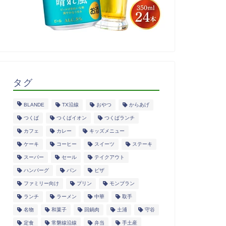
タグ
BLANDE
TX沿線
おやつ
からあげ
つくば
つくばイオン
つくばランチ
カフェ
カレー
キッズメニュー
ケーキ
コーヒー
スイーツ
ステーキ
スーパー
セール
テイクアウト
ハンバーグ
パン
ピザ
ファミリー向け
プリン
モンブラン
ランチ
ラーメン
中華
取手
名物
和菓子
回鍋肉
土浦
守谷
定食
常磐線沿線
弁当
手土産