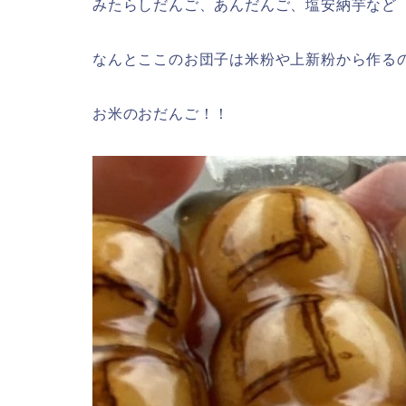
みたらしだんご、あんだんご、塩安納芋など
なんとここのお団子は米粉や上新粉から作る
お米のおだんご！！