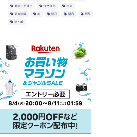
新築一戸建て
注文住宅
牛久
研究学園
肉
閉店
開店
阿見
龍ヶ崎