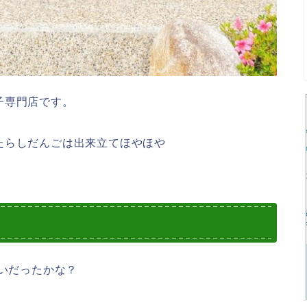
子専門店です。
たらしだんごは出来立てほやほや
らいだったかな？