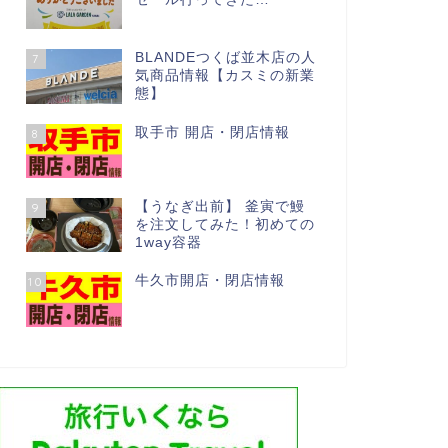
BLANDEつくば並木店の人
7
気商品情報【カスミの新業
態】
取手市 開店・閉店情報
8
【うなぎ出前】 釜寅で鰻
9
を注文してみた！初めての
1way容器
牛久市開店・閉店情報
10