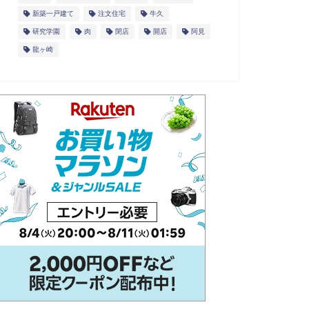
新築一戸建て
注文住宅
牛久
研究学園
肉
閉店
開店
阿見
龍ヶ崎