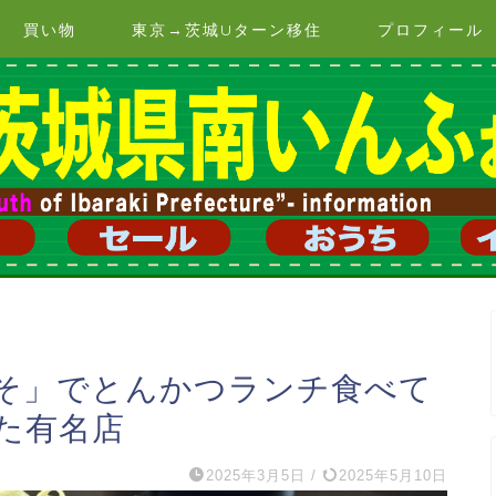
買い物
東京→茨城Uターン移住
プロフィール
そ」でとんかつランチ食べて
た有名店
2025年3月5日
/
2025年5月10日