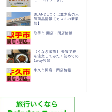
BLANDEつくば並木店の人
7
気商品情報【カスミの新業
態】
取手市 開店・閉店情報
8
【うなぎ出前】 釜寅で鰻
9
を注文してみた！初めての
1way容器
牛久市開店・閉店情報
10