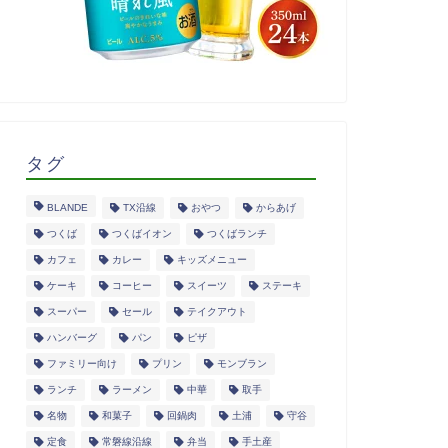
タグ
BLANDE
TX沿線
おやつ
からあげ
つくば
つくばイオン
つくばランチ
カフェ
カレー
キッズメニュー
ケーキ
コーヒー
スイーツ
ステーキ
スーパー
セール
テイクアウト
ハンバーグ
パン
ピザ
ファミリー向け
プリン
モンブラン
ランチ
ラーメン
中華
取手
名物
和菓子
回鍋肉
土浦
守谷
定食
常磐線沿線
弁当
手土産