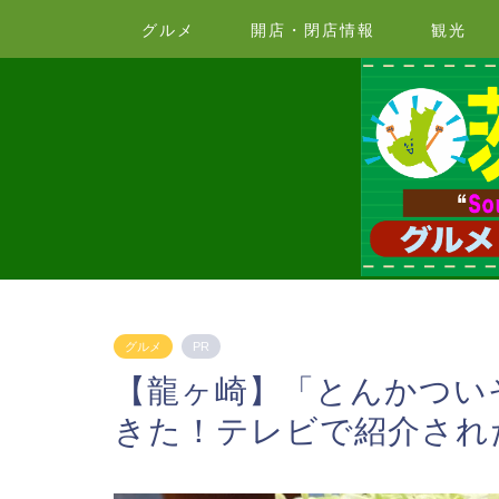
グルメ
開店・閉店情報
観光
グルメ
PR
【龍ヶ崎】「とんかつい
きた！テレビで紹介され