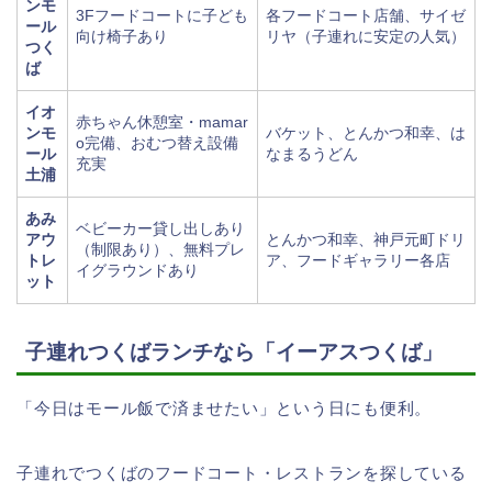
ンモ
3Fフードコートに子ども
各フードコート店舗、サイゼ
ール
向け椅子あり
リヤ（子連れに安定の人気）
つく
ば
イオ
赤ちゃん休憩室・mamar
ンモ
バケット、とんかつ和幸、は
o完備、おむつ替え設備
ール
なまるうどん
充実
土浦
あみ
ベビーカー貸し出しあり
アウ
とんかつ和幸、神戸元町ドリ
（制限あり）、無料プレ
トレ
ア、フードギャラリー各店
イグラウンドあり
ット
子連れつくばランチなら「イーアスつくば」
「今日はモール飯で済ませたい」という日にも便利。
子連れでつくばのフードコート・レストランを探している