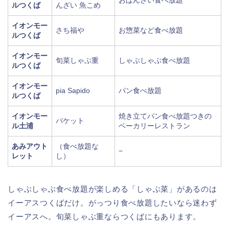
ルつくば
んざい 魚こめ
イオンモー
さち福や
お惣菜など食べ放題
ルつくば
イオンモー
旬菜しゃぶ重
しゃぶしゃぶ食べ放題
ルつくば
イオンモー
pia Sapido
パン食べ放題
ルつくば
イオンモー
焼き立てパン食べ放題つきの
バケット
ル土浦
ベーカリーレストラン
あみアウト
（食べ放題な
−
レット
し）
しゃぶしゃぶ食べ放題が楽しめる「しゃぶ菜」があるのは
イーアスつくばだけ。がっつり食べ放題したいなら迷わず
イーアスへ。旬菜しゃぶ重ならつくばにもあります。