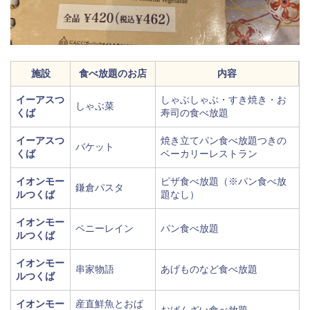
施設
食べ放題のお店
内容
イーアスつ
しゃぶしゃぶ・すき焼き・お
しゃぶ菜
くば
寿司の食べ放題
イーアスつ
焼き立てパン食べ放題つきの
バケット
くば
ベーカリーレストラン
イオンモー
ピザ食べ放題（※パン食べ放
鎌倉パスタ
ルつくば
題なし）
イオンモー
ペニーレイン
パン食べ放題
ルつくば
イオンモー
串家物語
あげものなど食べ放題
ルつくば
イオンモー
産直鮮魚とおば
おばんざい食べ放題