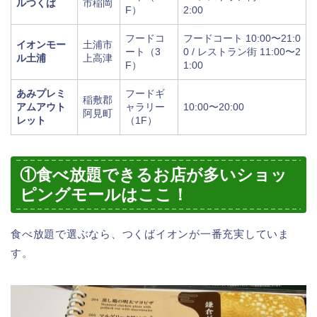
ルつくば
市稲岡
F）
2:00
フードコ
フードコート 10:00〜21:0
イオンモー
土浦市
ート（3
0 / レストラン街 11:00〜2
ル土浦
上高津
F）
1:00
あみプレミ
フードギ
稲敷郡
アムアウト
ャラリー
10:00〜20:00
阿見町
レット
（1F）
①食べ放題できるお店が多いショッ
ピングモールはここ！
食べ放題で選ぶなら、つくばイオンが一番充実していま
す。