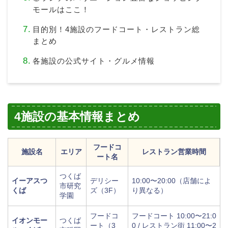
モールはここ！
目的別！4施設のフードコート・レストラン総
まとめ
各施設の公式サイト・グルメ情報
4施設の基本情報まとめ
フードコ
施設名
エリア
レストラン営業時間
ート名
つくば
イーアスつ
デリシー
10:00〜20:00（店舗によ
市研究
くば
ズ（3F）
り異なる）
学園
フードコ
フードコート 10:00〜21:0
イオンモー
つくば
ート（3
0 / レストラン街 11:00〜2