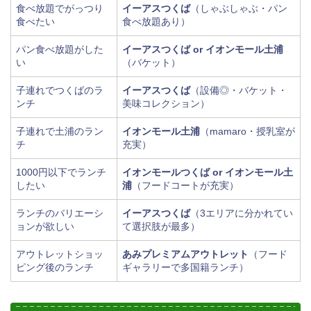
食べ放題でがっつり
イーアスつくば
（しゃぶしゃぶ・パン
食べたい
食べ放題あり）
パン食べ放題がした
イーアスつくば or イオンモール土浦
い
（バケット）
子連れでつくばのラ
イーアスつくば
（設備◎・バケット・
ンチ
美味コレクション）
子連れで土浦のラン
イオンモール土浦
（mamaro・授乳室が
チ
充実）
1000円以下でランチ
イオンモールつくば or イオンモール土
したい
浦
（フードコートが充実）
ランチのバリエーシ
イーアスつくば
（3エリアに分かれてい
ョンが欲しい
て選択肢が最多）
アウトレットショッ
あみプレミアムアウトレット
（フード
ピング後のランチ
ギャラリーで多国籍ランチ）