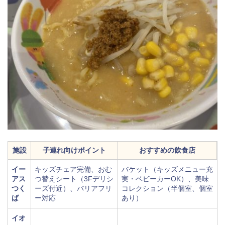
施設
子連れ向けポイント
おすすめの飲食店
イー
キッズチェア完備、おむ
バケット（キッズメニュー充
アス
つ替えシート（3Fデリシ
実・ベビーカーOK）、美味
つく
ーズ付近）、バリアフリ
コレクション（半個室、個室
ば
ー対応
あり）
イオ