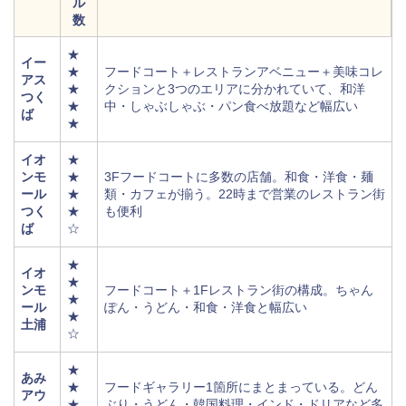
ル
数
★
イー
★
フードコート＋レストランアベニュー＋美味コレ
アス
★
クションと3つのエリアに分かれていて、和洋
つく
★
中・しゃぶしゃぶ・パン食べ放題など幅広い
ば
★
イオ
★
ンモ
★
3Fフードコートに多数の店舗。和食・洋食・麺
ール
★
類・カフェが揃う。22時まで営業のレストラン街
つく
★
も便利
ば
☆
★
イオ
★
ンモ
フードコート＋1Fレストラン街の構成。ちゃん
★
ール
ぽん・うどん・和食・洋食と幅広い
★
土浦
☆
★
あみ
★
フードギャラリー1箇所にまとまっている。どん
アウ
★
ぶり・うどん・韓国料理・インド・ドリアなど多