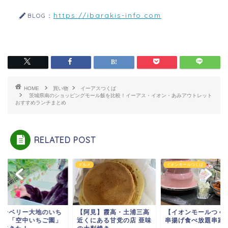
https://ibarakis-info.com
BLOG：
HOME
買い物
イーアスつくば
茨城県南のショッピングモール飯を比較！イーアス・イオン・あみアウトレット
おすすめランチまとめ
RELATED POST
グルメ
イオンモールつくば
グルメ
いち
【阿見】霞高・土浦三高
【イオンモールつくば】
【龍ケ
園」
近くにある甘党の店 亜味
串揚げ食べ放題串家物語
理店「