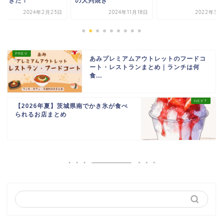
の大判焼き
の回鍋
月23日
2024年11月18日
2022年3月23日
あみプレミアムアウトレットのフードコ
ート・レストランまとめ｜ランチは何
食...
【2026年夏】茨城県南でかき氷が食べ
られるお店まとめ