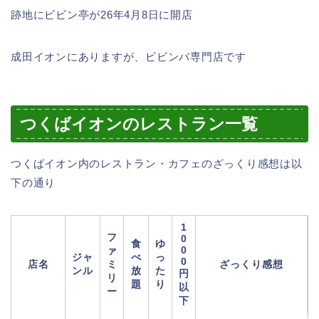
跡地にビビン亭が26年4月8日に開店
成田イオンにありますが、ビビンバ専門店です
つくばイオンのレストラン一覧
つくばイオン内のレストラン・カフェのざっくり感想は以
下の通り
1
フ
0
食
ゆ
0
ァ
ジャ
べ
っ
0
店名
ミ
ざっくり感想
ンル
放
た
円
リ
題
り
以
ー
下