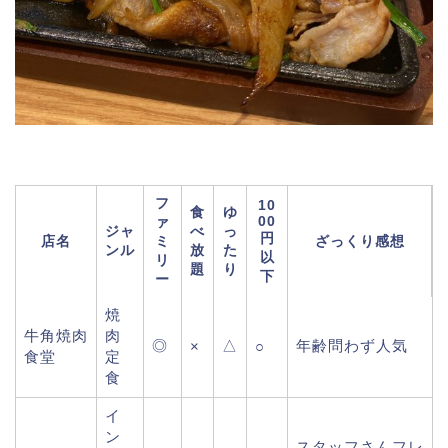
フ
10
食
ゆ
00
ァ
ジャ
べ
っ
円
店名
ミ
ざっくり感想
ンル
放
た
以
リ
題
り
下
ー
焼
牛角焼肉
肉
◎
△
年齢問わず人気
×
○
食堂
定
食
イ
ン
スタッフさんフレ