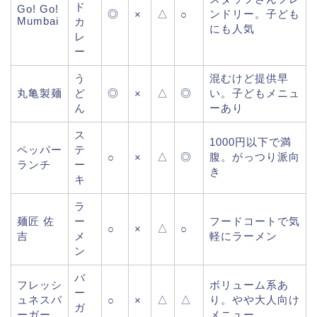
ド
Go! Go!
◎
△
ンドリー。子ども
×
○
Mumbai
カ
にも人気
レ
ー
う
混むけど提供早
丸亀製麺
ど
◎
△
◎
い。子どもメニュ
×
ん
ーあり
ス
1000円以下で満
ペッパー
テ
△
◎
腹。がっつり派向
○
×
ランチ
ー
き
キ
ラ
麺匠 佐
ー
フードコートで気
△
○
×
○
吉
メ
軽にラーメン
ン
バ
フレッシ
ボリューム系あ
ー
ュネスバ
△
△
り。やや大人向け
○
×
ガ
ーガー
メニュー