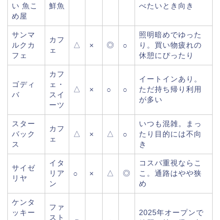
い 魚こ
鮮魚
べたいとき向き
め屋
サンマ
照明暗めでゆった
カフ
ルクカ
△
◎
り。買い物疲れの
×
○
ェ
フェ
休憩にぴったり
カフ
イートインあり。
ゴディ
ェ・
△
ただ持ち帰り利用
×
○
○
バ
スイ
が多い
ーツ
スター
いつも混雑。まっ
カフ
バック
△
△
たり目的には不向
×
○
ェ
ス
き
イタ
コスパ重視ならこ
サイゼ
リア
△
◎
こ。通路はやや狭
○
×
リヤ
ン
め
ケンタ
ファ
ッキー
2025年オープンで
スト