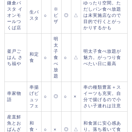
鎌倉パ
ゆったり空間。た
スタ イ
※
だしパン食べ放題
生パ
オンモ
ピ
◎
△
は未実施店なので
○
スタ
ールつ
ザ
目的で行くとがっ
くば店
かりするかも
明
太
釜戸ご
子
明太子食べ放題が
和定
はん さ
食
△
魅力。がっつり食
○
○
食
ち福や
べ
べたい日に最高
放
題
串揚
串の種類豊富＋ス
串家物
げビ
イーツも充実。自
◎
○
○
×
語
ュッ
分で揚げるので小
フェ
さい子連れは注意
産直鮮
魚とお
和
和食派に安心感あ
ばんざ
食・
◎
△
り。落ち着いて食
○
×