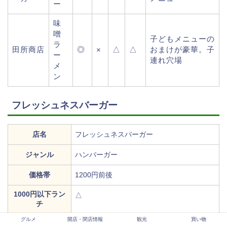
ー
味
噌
子どもメニューの
ラ
田所商店
◎
△
△
おまけが豪華。子
×
ー
連れ穴場
メ
ン
フレッシュネスバーガー
店名
フレッシュネスバーガー
ジャンル
ハンバーガー
価格帯
1200円前後
1000円以下ラン
△
チ
グルメ
開店・閉店情報
観光
買い物
ファミリー向き
★★★★★