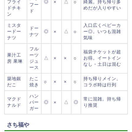
フライ
◎
△
綺麗。持ち帰り多
×
○
フー
ドチキ
めだが入りやすい
ド
ン
ミスタ
入口広くベビーカ
ドー
ードー
◎
△
ー◎。いつも混雑
×
○
ナツ
ナツ
気味
フル
福袋チケットが超
果汁工
ーツ
△
お得。イートイン
×
×
○
房 果琳
ジュ
なし・土日は混む
ース
築地銀
たこ
持ち帰りメイン。
○
×
×
○
だこ
焼き
コラボ時は行列
ハン
マクド
常に混雑。持ち帰
バー
◎
△
◎
×
ナルド
り推奨
ガー
さち福や