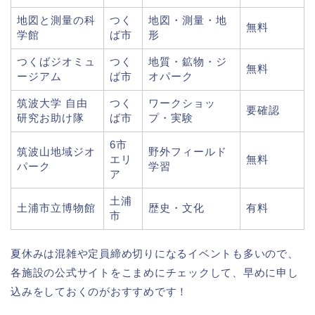
地図と測量の科
つく
地図・測量・地
無料
学館
ば市
形
つくばジオミュ
つく
地質・鉱物・ジ
無料
ージアム
ば市
オパーク
筑波大学 自由
つく
ワークショッ
要確認
研究お助け隊
ば市
プ・実験
6市
筑波山地域ジオ
野外フィールド
エリ
無料
パーク
学習
ア
土浦
土浦市立博物館
歴史・文化
有料
市
夏休みは混雑や定員締め切りになるイベントも多いので、
各施設の公式サイトをこまめにチェックして、早めに申し
込みをしておくのがおすすめです！