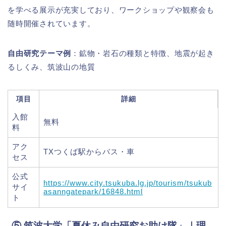
を学べる展示が充実しており、ワークショップや観察会も
随時開催されています。
自由研究テーマ例
：鉱物・岩石の種類と特徴、地震が起き
るしくみ、筑波山の地質
項目
詳細
入館
無料
料
アク
TXつくば駅からバス・車
セス
公式
https://www.city.tsukuba.lg.jp/tourism/tsukub
サイ
asanngatepark/16848.html
ト
⑤ 筑波大学「夏休み自由研究お助け隊」｜理