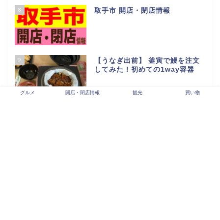
5
【2026年最新版】龍ヶ崎市開
店・閉店情報
6
LALAガーデンつくば閉店セール
行ってきた…
グルメ
開店・閉店情報
観光
買い物
7
BLANDEつくば並木店の人気商
品情報【カスミの新業態】
8
取手市 開店・閉店情報
9
【うなぎ出前】 釜寅で鰻を注文
してみた！初めての1way容器