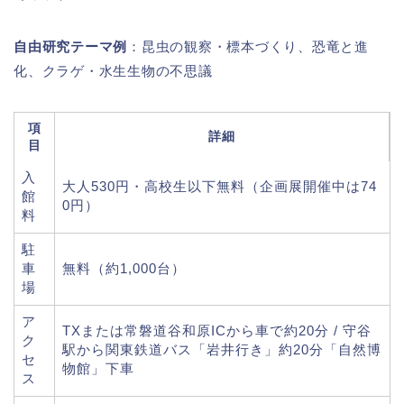
自由研究テーマ例
：昆虫の観察・標本づくり、恐竜と進
化、クラゲ・水生生物の不思議
項
詳細
目
入
大人530円・高校生以下無料（企画展開催中は74
館
0円）
料
駐
車
無料（約1,000台）
場
ア
TXまたは常磐道谷和原ICから車で約20分 / 守谷
ク
駅から関東鉄道バス「岩井行き」約20分「自然博
セ
物館」下車
ス