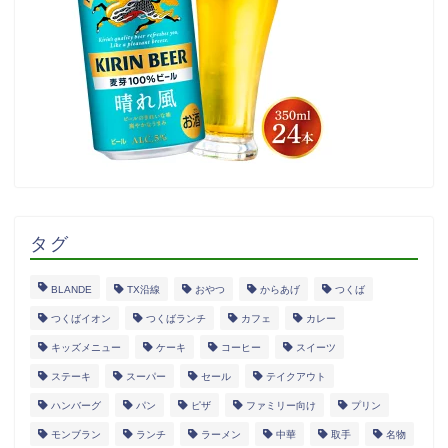
タグ
BLANDE
TX沿線
おやつ
からあげ
つくば
つくばイオン
つくばランチ
カフェ
カレー
キッズメニュー
ケーキ
コーヒー
スイーツ
ステーキ
スーパー
セール
テイクアウト
ハンバーグ
パン
ピザ
ファミリー向け
プリン
モンブラン
ランチ
ラーメン
中華
取手
名物