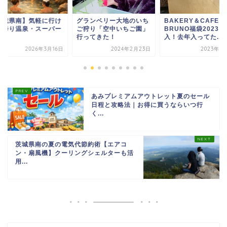
茨城県南】気軽に行け
グランベリー大地のいち
BAKERY＆CAFE
日帰り温泉・スーパー
ご狩り「空中いちご園」
BRUNO福袋2023
湯
行ってきた！
入！去年入ってた...
2026年3月16日
2024年2月23日
2023年1
あみプレミアムアウトレット夏のセール
日程と攻略法｜お得に買うならいつ行
く...
茨城県南の夏の電気代節約術【エアコ
ン・扇風機】クーリングシェルターも活
用...