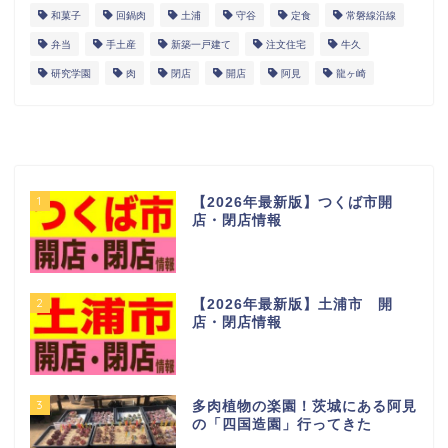
和菓子
回鍋肉
土浦
守谷
定食
常磐線沿線
弁当
手土産
新築一戸建て
注文住宅
牛久
研究学園
肉
閉店
開店
阿見
龍ヶ崎