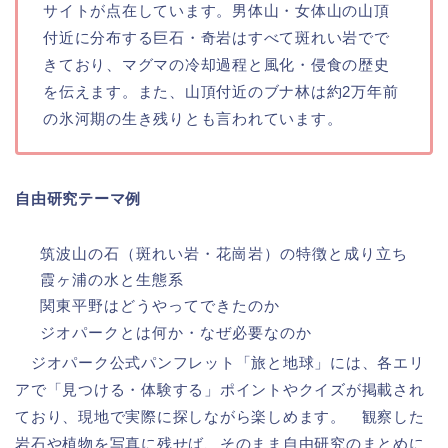
サイトが点在しています。男体山・女体山の山頂
付近に分布する巨石・奇岩はすべて斑れい岩でで
きており、マグマの冷却過程と風化・侵食の歴史
を伝えます。また、山頂付近のブナ林は約2万年前
の氷河期の生き残りとも言われています。
自由研究テーマ例
筑波山の石（斑れい岩・花崗岩）の特徴と成り立ち
霞ヶ浦の水と生態系
関東平野はどうやってできたのか
ジオパークとは何か・なぜ必要なのか
ジオパーク公式パンフレット「旅と地球」には、各エリ
アで「見つける・体験する」ポイントやクイズが掲載され
ており、現地で実際に探しながら楽しめます。 観察した
岩石や植物を写真に残せば、そのまま自由研究のまとめに