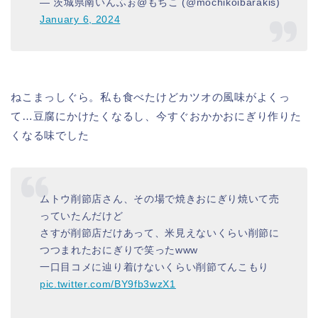
— 茨城県南いんふぉ@もちこ (@mochikoibarakis)
January 6, 2024
ねこまっしぐら。私も食べたけどカツオの風味がよくっ
て…豆腐にかけたくなるし、今すぐおかかおにぎり作りた
くなる味でした
ムトウ削節店さん、その場で焼きおにぎり焼いて売
っていたんだけど
さすが削節店だけあって、米見えないくらい削節に
つつまれたおにぎりで笑ったwww
一口目コメに辿り着けないくらい削節てんこもり
pic.twitter.com/BY9fb3wzX1