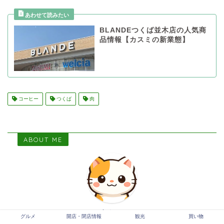
BLANDEつくば並木店の人気商
品情報【カスミの新業態】
コーヒー
つくば
肉
ABOUT ME
もちこ
グルメ
開店・閉店情報
観光
買い物