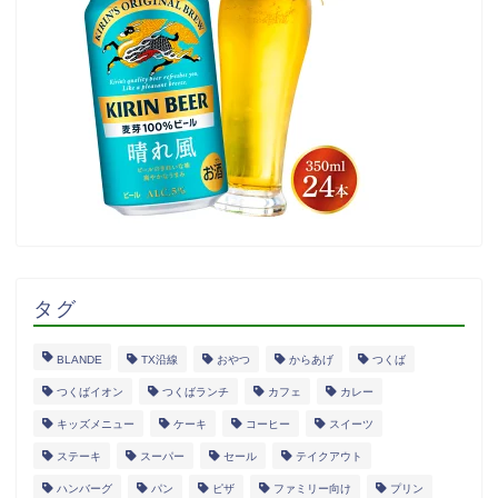
タグ
BLANDE
TX沿線
おやつ
からあげ
つくば
つくばイオン
つくばランチ
カフェ
カレー
キッズメニュー
ケーキ
コーヒー
スイーツ
ステーキ
スーパー
セール
テイクアウト
ハンバーグ
パン
ピザ
ファミリー向け
プリン