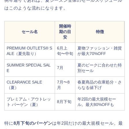
例年通りであれば、夏シーズン全体のセールスケジュール
はこのような流れになります。
開催時
セール名
期の目
特徴
安
PREMIUM OUTLETS® S
6月上
夏物ファッション・雑貨
ALE（夏先取り）
旬〜中旬
が最大70%OFF
SUMMER SPECIAL SAL
夏のピークに合わせた特
7月
E
別セール
CLEARANCE SALE
7月〜8
春夏商品の在庫処分・さ
（夏）
月
らなる値下げ
プレミアム・アウトレッ
年2回の最大規模セー
8月下旬
ト バーゲン（夏）
ル。最大80%OFFも
特に
8月下旬のバーゲン
は年2回だけの最大規模セール。最