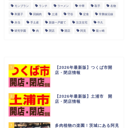
モンブラン
ランチ
ラーメン
中華
取手
名物
和菓子
回鍋肉
土浦
守谷
定食
常磐線沿線
弁当
手土産
新築一戸建て
注文住宅
牛久
研究学園
肉
閉店
開店
阿見
龍ヶ崎