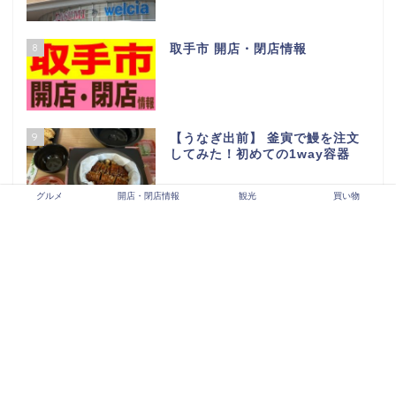
5
【2026年最新版】龍ヶ崎市開
店・閉店情報
6
LALAガーデンつくば閉店セール
行ってきた…
グルメ
開店・閉店情報
観光
買い物
7
BLANDEつくば並木店の人気商
品情報【カスミの新業態】
8
取手市 開店・閉店情報