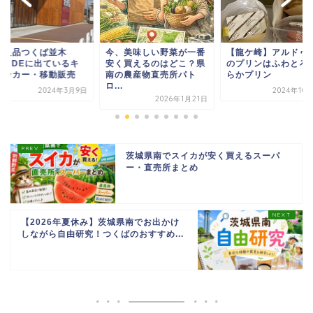
印良品つくば並木
今、美味しい野菜が一番
【龍ケ崎】アルドゥ
LANDEに出ているキ
安く買えるのはどこ？県
のプリンはふわとろ
チンカー・移動販売
南の農産物直売所パト
らかプリン
ロ...
2024年3月9日
2024年10
2026年1月21日
茨城県南でスイカが安く買えるスーパ
ー・直売所まとめ
【2026年夏休み】茨城県南でお出かけ
しながら自由研究！つくばのおすすめ...