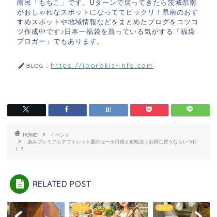
南民「もちこ」です。Uターンで戻ってきたら茨城県南
がおしゃれなスポットになっててビックリ！県南のおす
すめスポットや地域情報などをまとめたブログをコツコ
ツ作成中です♪日本一福袋を買っている気がする「福袋
ブロガー」でもあります。
https://ibarakis-info.com
BLOG：
HOME
イベント
あみプレミアムアウトレット夏のセール日程と攻略法｜お得に買うならいつ行
く？
RELATED POST
ント
グルメ
グルメ