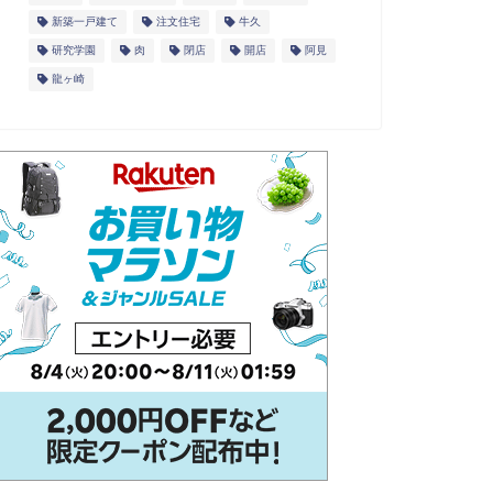
新築一戸建て
注文住宅
牛久
研究学園
肉
閉店
開店
阿見
龍ヶ崎