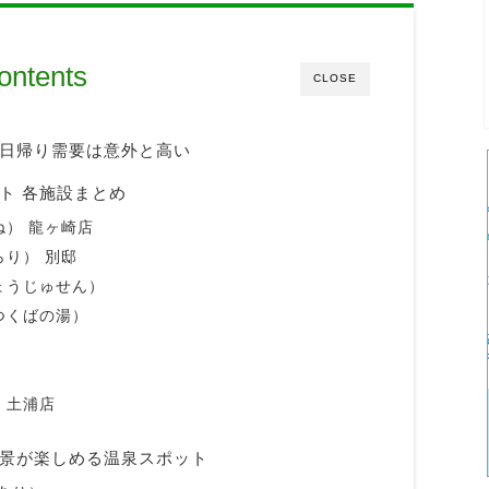
ontents
CLOSE
日帰り需要は意外と高い
ト 各施設まとめ
ね） 龍ヶ崎店
らり） 別邸
ょうじゅせん）
つくばの湯）
 土浦店
景が楽しめる温泉スポット