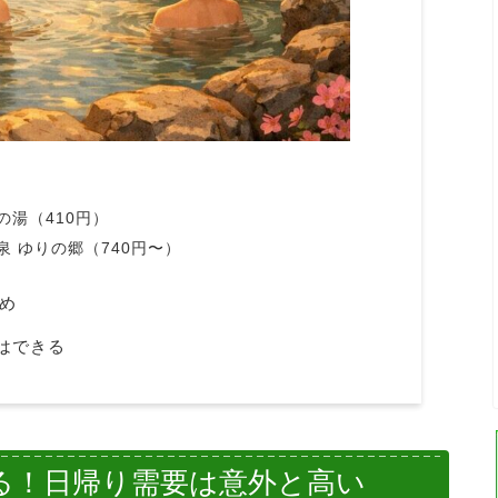
湯（410円）
 ゆりの郷（740円〜）
め
はできる
る！日帰り需要は意外と高い