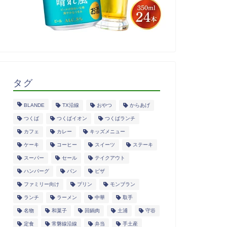
タグ
BLANDE
TX沿線
おやつ
からあげ
つくば
つくばイオン
つくばランチ
カフェ
カレー
キッズメニュー
ケーキ
コーヒー
スイーツ
ステーキ
スーパー
セール
テイクアウト
ハンバーグ
パン
ピザ
ファミリー向け
プリン
モンブラン
ランチ
ラーメン
中華
取手
名物
和菓子
回鍋肉
土浦
守谷
定食
常磐線沿線
弁当
手土産