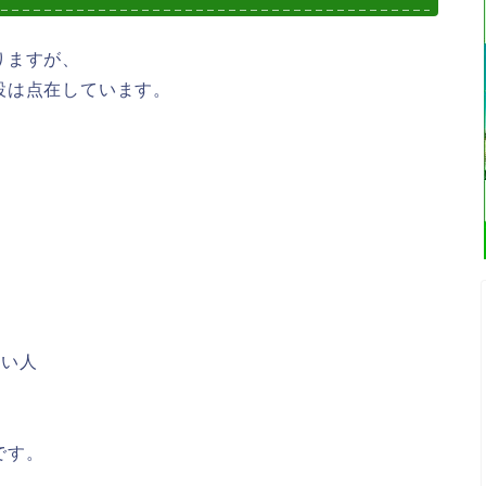
りますが、
設は点在しています。
たい人
です。