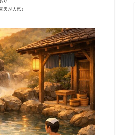
あり）
露天が人気）