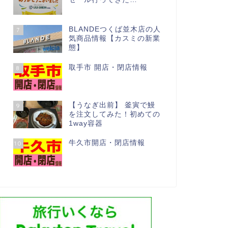
BLANDEつくば並木店の人
7
気商品情報【カスミの新業
態】
取手市 開店・閉店情報
8
【うなぎ出前】 釜寅で鰻
9
を注文してみた！初めての
1way容器
牛久市開店・閉店情報
10