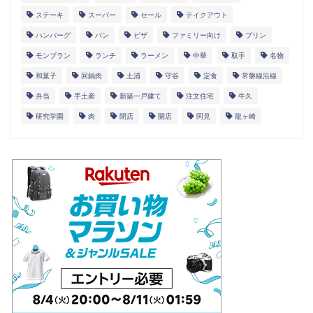
ステーキ
スーパー
セール
テイクアウト
ハンバーグ
パン
ピザ
ファミリー向け
プリン
モンブラン
ランチ
ラーメン
中華
取手
名物
和菓子
回鍋肉
土浦
守谷
定食
常磐線沿線
弁当
手土産
新築一戸建て
注文住宅
牛久
研究学園
肉
閉店
開店
阿見
龍ヶ崎