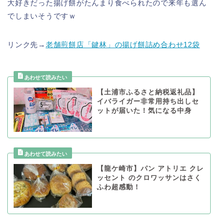
大好きだった揚げ餅がたんまり食べられたので来年も選ん
でしまいそうですｗ
リンク先→
老舗煎餅店「鍵林」の揚げ餅詰め合わせ12袋
【土浦市ふるさと納税返礼品】
イバライガー非常用持ち出しセ
ットが届いた！気になる中身
【龍ケ崎市】パン アトリエ クレ
ッセント のクロワッサンはさく
ふわ超感動！