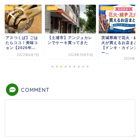
アスつくば
グルメ
イベント
イーアスつくば】ごは
【土浦市】アンジュカレ
茨城県南で花火・線
迷ったらココ！美味コ
ンでケーキ買ってきた
火が買えるお店まと
ション【2026年...
【ドンキ・カインズ
ー...
2022年6月7日
2024年10月31日
2026年7
COMMENT