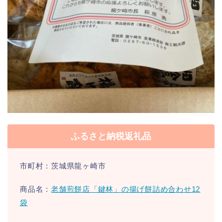
ふるさと納税返礼品
市町村：茨城県龍ヶ崎市
商品名：
老舗煎餅店「鍵林」の揚げ餅詰め合わせ12
袋