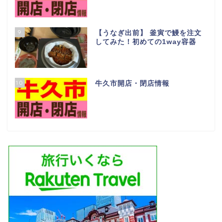
9
【うなぎ出前】 釜寅で鰻を注文
してみた！初めての1way容器
10
牛久市開店・閉店情報