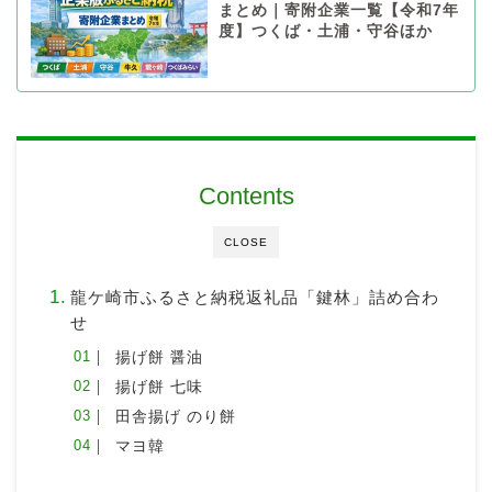
まとめ｜寄附企業一覧【令和7年
度】つくば・土浦・守谷ほか
Contents
CLOSE
龍ケ崎市ふるさと納税返礼品「鍵林」詰め合わ
せ
揚げ餅 醤油
揚げ餅 七味
田舎揚げ のり餅
マヨ韓