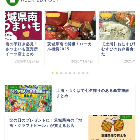
メ
イベント
グルメ
城県南の芋好き必見！
茨城県南で捕獲！ローカ
【土浦】おむすび処
気のさつまいも直売所
ル福袋2025
むすびのお弁当食べ
芋スイーツ店まとめ
た
2026年3月24日
2025年1月4日
2025年1
土浦・つくばで七夕飾りのある商業施設
まとめ
父の日のプレゼントに！茨城県南の「地
酒・クラフトビール」が買えるお店