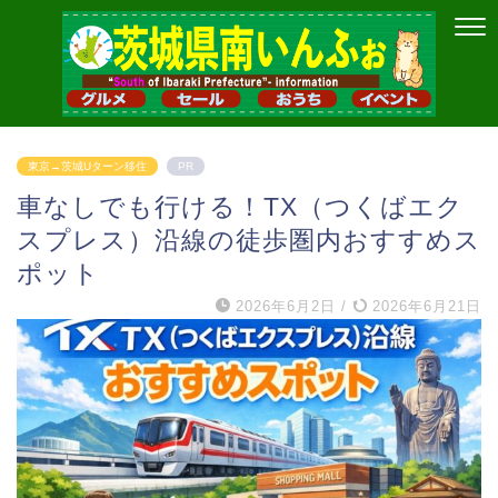
東京→茨城Uターン移住
PR
車なしでも行ける！TX（つくばエク
スプレス）沿線の徒歩圏内おすすめス
ポット
2026年6月2日
/
2026年6月21日