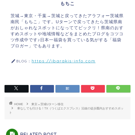
もちこ
茨城→東京・千葉→茨城と戻ってきたアラフォー茨城県
南民「もちこ」です。Uターンで戻ってきたら茨城県南
がおしゃれなスポットになっててビックリ！県南のおす
すめスポットや地域情報などをまとめたブログをコツコ
ツ作成中です♪日本一福袋を買っている気がする「福袋
ブロガー」でもあります。
https://ibarakis-info.com
BLOG：
HOME
東京→茨城Uターン移住
車なしでも行ける！TX（つくばエクスプレス）沿線の徒歩圏内おすすめスポッ
ト
RELATED POST