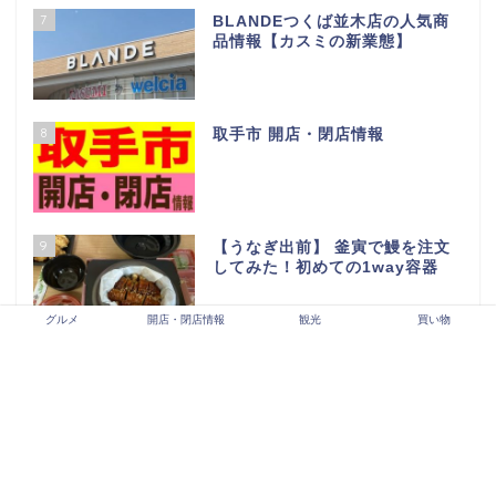
4
【2026年最新版】守谷市開店・
閉店情報
5
【2026年最新版】龍ヶ崎市開
店・閉店情報
6
LALAガーデンつくば閉店セール
行ってきた…
グルメ
開店・閉店情報
観光
買い物
7
BLANDEつくば並木店の人気商
品情報【カスミの新業態】
8
取手市 開店・閉店情報