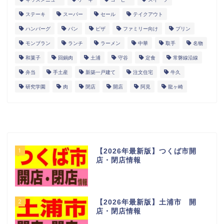
ステーキ
スーパー
セール
テイクアウト
ハンバーグ
パン
ピザ
ファミリー向け
プリン
モンブラン
ランチ
ラーメン
中華
取手
名物
和菓子
回鍋肉
土浦
守谷
定食
常磐線沿線
弁当
手土産
新築一戸建て
注文住宅
牛久
研究学園
肉
閉店
開店
阿見
龍ヶ崎