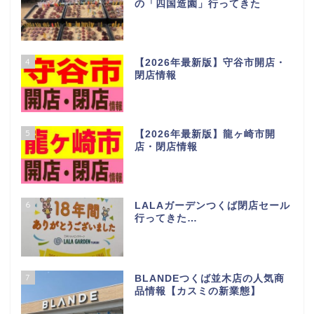
の「四国造園」行ってきた
4
【2026年最新版】守谷市開店・
閉店情報
5
【2026年最新版】龍ヶ崎市開
店・閉店情報
6
LALAガーデンつくば閉店セール
行ってきた…
7
BLANDEつくば並木店の人気商
品情報【カスミの新業態】