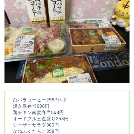
白バラコーヒー298円×２
焼き鳥弁当698円
鶏チキン南蛮弁当598円
オードブル三点盛り358円
シーザーサラダ980円
かねふくたらこ398円