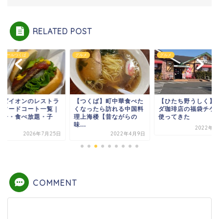
RELATED POST
ンモールつくば
グルメ
グルメ
くばイオンのレストラ
【つくば】町中華食べた
【ひたち野うしく】
・フードコート一覧｜
くなったら訪れる中国料
ダ珈琲店の福袋チケ
ンチ・食べ放題・子
理上海楼【昔ながらの
使ってきた
.
味...
2022年3
2026年7月25日
2022年4月9日
COMMENT