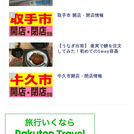
8
取手市 開店・閉店情報
9
【うなぎ出前】 釜寅で鰻を注文
してみた！初めての1way容器
10
牛久市開店・閉店情報