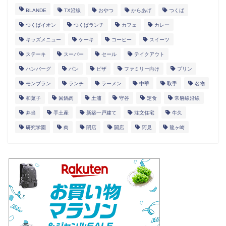
BLANDE
TX沿線
おやつ
からあげ
つくば
つくばイオン
つくばランチ
カフェ
カレー
キッズメニュー
ケーキ
コーヒー
スイーツ
ステーキ
スーパー
セール
テイクアウト
ハンバーグ
パン
ピザ
ファミリー向け
プリン
モンブラン
ランチ
ラーメン
中華
取手
名物
和菓子
回鍋肉
土浦
守谷
定食
常磐線沿線
弁当
手土産
新築一戸建て
注文住宅
牛久
研究学園
肉
閉店
開店
阿見
龍ヶ崎