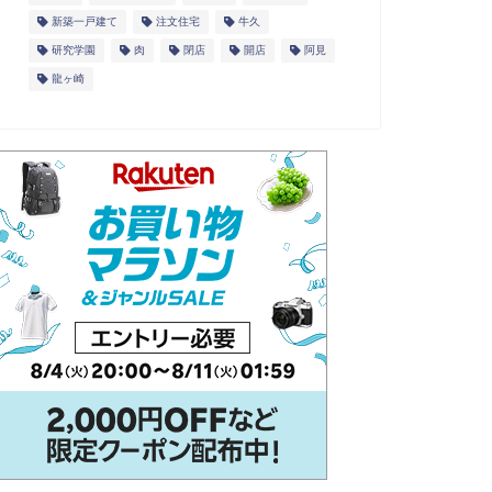
新築一戸建て
注文住宅
牛久
研究学園
肉
閉店
開店
阿見
龍ヶ崎