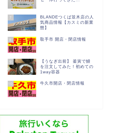
BLANDEつくば並木店の人
7
気商品情報【カスミの新業
態】
取手市 開店・閉店情報
8
【うなぎ出前】 釜寅で鰻
9
を注文してみた！初めての
1way容器
牛久市開店・閉店情報
10