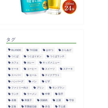
タグ
BLANDE
TX沿線
おやつ
からあげ
つくば
つくばイオン
つくばランチ
カフェ
カレー
キッズメニュー
ケーキ
コーヒー
スイーツ
ステーキ
スーパー
セール
テイクアウト
ハンバーグ
パン
ピザ
ファミリー向け
プリン
モンブラン
ランチ
ラーメン
中華
取手
名物
和菓子
回鍋肉
土浦
守谷
定食
常磐線沿線
弁当
手土産