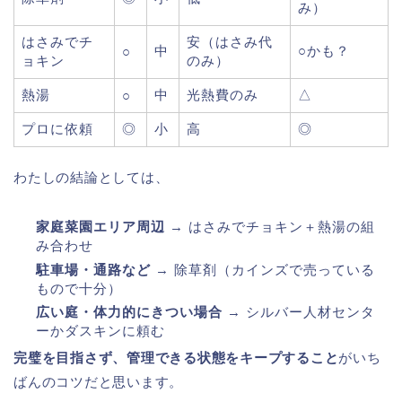
み）
はさみでチ
安（はさみ代
中
○かも？
○
ョキン
のみ）
熱湯
中
光熱費のみ
△
○
プロに依頼
◎
小
高
◎
わたしの結論としては、
家庭菜園エリア周辺
→ はさみでチョキン＋熱湯の組
み合わせ
駐車場・通路など
→ 除草剤（カインズで売っている
もので十分）
広い庭・体力的にきつい場合
→ シルバー人材センタ
ーかダスキンに頼む
完璧を目指さず、管理できる状態をキープすること
がいち
ばんのコツだと思います。