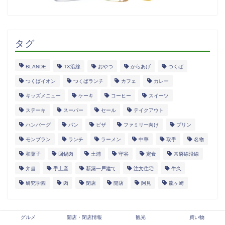
タグ
BLANDE
TX沿線
おやつ
からあげ
つくば
つくばイオン
つくばランチ
カフェ
カレー
キッズメニュー
ケーキ
コーヒー
スイーツ
ステーキ
スーパー
セール
テイクアウト
ハンバーグ
パン
ピザ
ファミリー向け
プリン
モンブラン
ランチ
ラーメン
中華
取手
名物
和菓子
回鍋肉
土浦
守谷
定食
常磐線沿線
弁当
手土産
新築一戸建て
注文住宅
牛久
研究学園
肉
閉店
開店
阿見
龍ヶ崎
グルメ
開店・閉店情報
観光
買い物