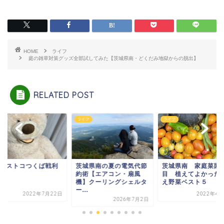
HOME
ライフ
庭の雑草対策グッズ全部試してみた【茨城県南・どくだみ地獄からの脱出】
RELATED POST
メ
ライフ
ライフ
月コストコつくば戦利
茨城県南の夏の電気代節
茨城県南 家庭菜園
約術【エアコン・扇風
目 植えてよかった
機】クーリングシェルタ
え野菜ベスト５
ー...
2022年7月22日
2022年4月
2026年7月2日