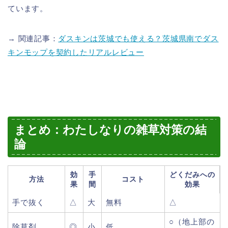
ています。
→ 関連記事：
ダスキンは茨城でも使える？茨城県南でダス
キンモップを契約したリアルレビュー
まとめ：わたしなりの雑草対策の結
論
効
手
どくだみへの
方法
コスト
果
間
効果
手で抜く
△
大
無料
△
○（地上部の
除草剤
◎
小
低