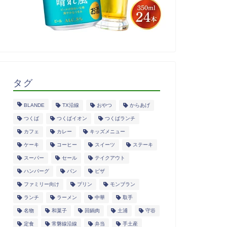
タグ
BLANDE
TX沿線
おやつ
からあげ
つくば
つくばイオン
つくばランチ
カフェ
カレー
キッズメニュー
ケーキ
コーヒー
スイーツ
ステーキ
スーパー
セール
テイクアウト
ハンバーグ
パン
ピザ
ファミリー向け
プリン
モンブラン
ランチ
ラーメン
中華
取手
名物
和菓子
回鍋肉
土浦
守谷
定食
常磐線沿線
弁当
手土産