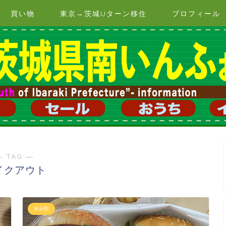
買い物
東京→茨城Uターン移住
プロフィール
― TAG ―
イクアウト
未分類