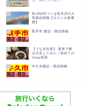
BLANDEつくば並木店の人
7
気商品情報【カスミの新業
態】
取手市 開店・閉店情報
8
【うなぎ出前】 釜寅で鰻
9
を注文してみた！初めての
1way容器
牛久市開店・閉店情報
10