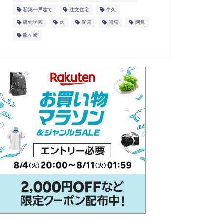
新築一戸建て
注文住宅
牛久
研究学園
肉
閉店
開店
阿見
龍ヶ崎