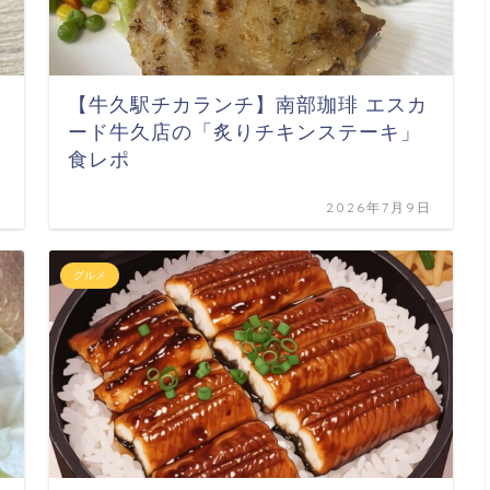
【牛久駅チカランチ】南部珈琲 エスカ
ード牛久店の「炙りチキンステーキ」
食レポ
日
2026年7月9日
グルメ