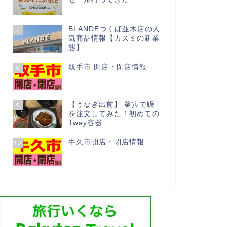
BLANDEつくば並木店の人
7
気商品情報【カスミの新業
態】
取手市 開店・閉店情報
8
【うなぎ出前】 釜寅で鰻
9
を注文してみた！初めての
1way容器
牛久市開店・閉店情報
10