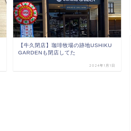
【牛久閉店】珈琲牧場の跡地USHIKU
GARDENも閉店してた
日
2024年1月1日