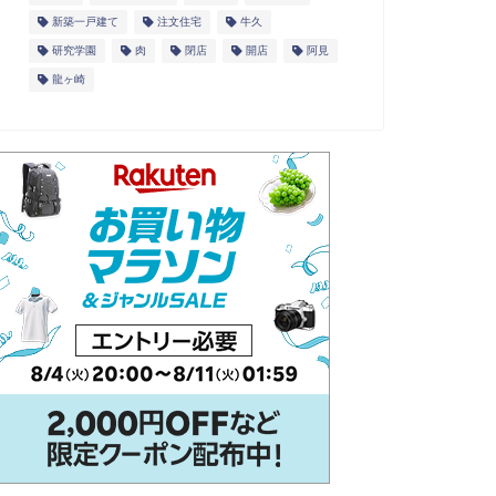
新築一戸建て
注文住宅
牛久
研究学園
肉
閉店
開店
阿見
龍ヶ崎