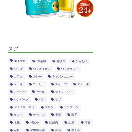
タグ
BLANDE
TX沿線
おやつ
からあげ
つくば
つくばイオン
つくばランチ
カフェ
カレー
キッズメニュー
ケーキ
コーヒー
スイーツ
ステーキ
スーパー
セール
テイクアウト
ハンバーグ
パン
ピザ
ファミリー向け
プリン
モンブラン
ランチ
ラーメン
中華
取手
名物
和菓子
回鍋肉
土浦
守谷
定食
常磐線沿線
弁当
手土産