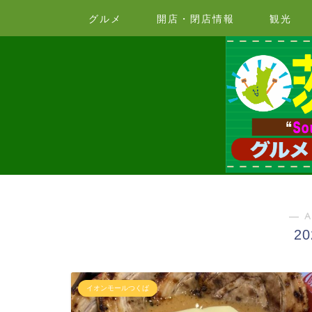
グルメ
開店・閉店情報
観光
― A
2
イオンモールつくば