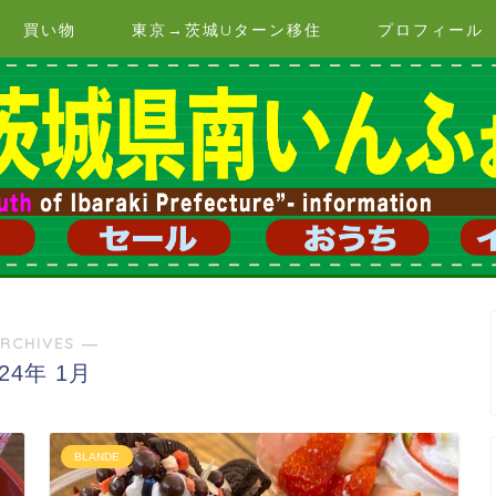
買い物
東京→茨城Uターン移住
プロフィール
RCHIVES ―
024年 1月
BLANDE