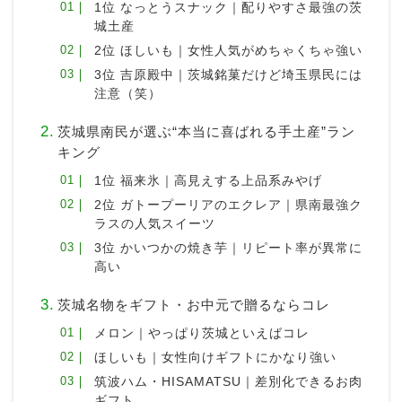
1位 なっとうスナック｜配りやすさ最強の茨
城土産
2位 ほしいも｜女性人気がめちゃくちゃ強い
3位 吉原殿中｜茨城銘菓だけど埼玉県民には
注意（笑）
茨城県南民が選ぶ“本当に喜ばれる手土産”ラン
キング
1位 福来氷｜高見えする上品系みやげ
2位 ガトープーリアのエクレア｜県南最強ク
ラスの人気スイーツ
3位 かいつかの焼き芋｜リピート率が異常に
高い
茨城名物をギフト・お中元で贈るならコレ
メロン｜やっぱり茨城といえばコレ
ほしいも｜女性向けギフトにかなり強い
筑波ハム・HISAMATSU｜差別化できるお肉
ギフト