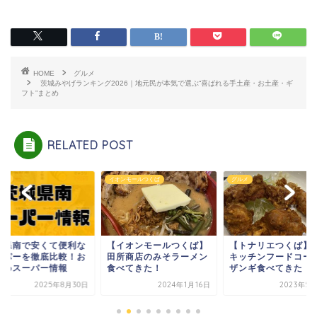
HOME
グルメ
茨城みやげランキング2026｜地元民が本気で選ぶ“喜ばれる手土産・お土産・ギ
フト”まとめ
RELATED POST
ンモールつくば
グルメ
グルメ
イオンモールつくば】
【トナリエつくば】Q't
【阿見】たまご専門店
所商店のみそラーメン
キッチンフードコートで
ま蘭でおやつを購入
べてきた！
ザンギ食べてきた！【...
【残念ながら2025年.
2024年1月16日
2023年5月31日
2024年3