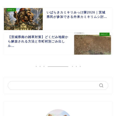
いばらきカミキリみっけ隊2026｜茨城
県民が参加できる外来カミキリムシ討...
【茨城県南の雑草対策】どくだみ地獄か
ら解放される方法と市町村別ごみ出し
ル...