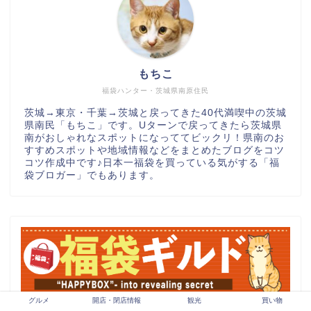
もちこ
福袋ハンター・茨城県南原住民
茨城→東京・千葉→茨城と戻ってきた40代満喫中の茨城
県南民「もちこ」です。Uターンで戻ってきたら茨城県
南がおしゃれなスポットになっててビックリ！県南のお
すすめスポットや地域情報などをまとめたブログをコツ
コツ作成中です♪日本一福袋を買っている気がする「福
袋ブロガー」でもあります。
グルメ
開店・閉店情報
観光
買い物
福袋情報・中身ネタバレブログ「福袋ギルド」はこち