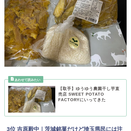
【取手】ゆうゆう農園干し芋直
売店 SWEET POTATO
FACTORYにいってきた
3位 吉原殿中｜茨城銘菓だけど埼玉県民には注