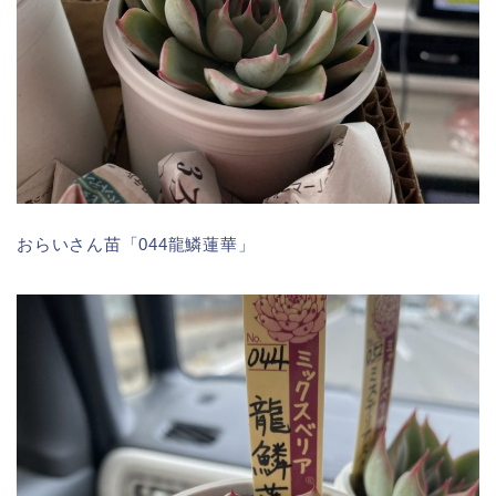
おらいさん苗「044龍鱗蓮華」