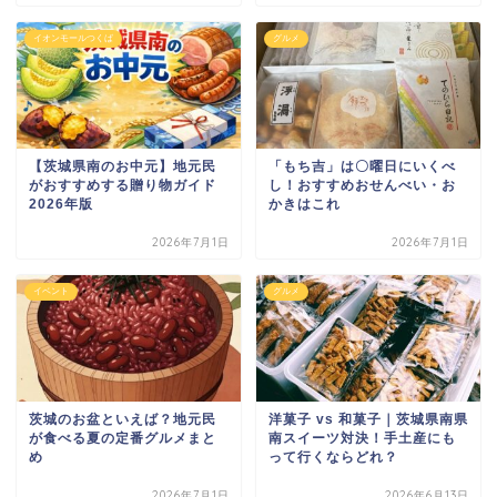
イオンモールつくば
グルメ
【茨城県南のお中元】地元民
「もち吉」は〇曜日にいくべ
がおすすめする贈り物ガイド
し！おすすめおせんべい・お
2026年版
かきはこれ
2026年7月1日
2026年7月1日
イベント
グルメ
茨城のお盆といえば？地元民
洋菓子 vs 和菓子｜茨城県南県
が食べる夏の定番グルメまと
南スイーツ対決！手土産にも
め
って行くならどれ？
2026年7月1日
2026年6月13日