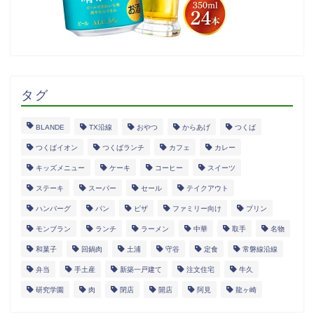
タグ
BLANDE
TX沿線
おやつ
からあげ
つくば
つくばイオン
つくばランチ
カフェ
カレー
キッズメニュー
ケーキ
コーヒー
スイーツ
ステーキ
スーパー
セール
テイクアウト
ハンバーグ
パン
ピザ
ファミリー向け
プリン
モンブラン
ランチ
ラーメン
中華
取手
名物
和菓子
回鍋肉
土浦
守谷
定食
常磐線沿線
弁当
手土産
新築一戸建て
注文住宅
牛久
研究学園
肉
閉店
開店
阿見
龍ヶ崎