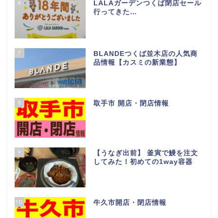
6
LALAガーデンつくば閉店セール
行ってきた…
7
BLANDEつくば並木店の人気商
品情報【カスミの新業態】
8
取手市 開店・閉店情報
9
【うなぎ出前】 釜寅で鰻を注文
してみた！初めての1way容器
10
牛久市開店・閉店情報