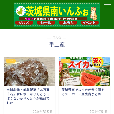
― TAG ―
手土産
グルメ
グルメ
土浦名物・前島製菓「九万五
茨城県南でスイカが安く買え
千石」食レポ｜かりんとうっ
るスーパー・直売所まとめ
ぽくないかりんとうが絶品で
した
2026年7月12日
2026年7月1日