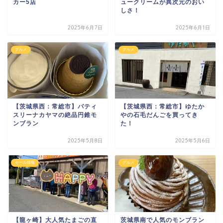
カー5店
ュークリームが異次元のおい
しさ！
2025年6月7日
2025年6月1日
グルメ
グルメ
【茨城県西：常総市】パティ
【茨城県西：常総市】ゆたか
スリーナカヤマの絶品円錐モ
やの石毛だんごを買ってき
ンブラン
た！
2025年5月8日
2025年5月6日
セール情報
グルメ
【龍ヶ崎】大人気たまごの直
茨城県南で人気のモンブラン