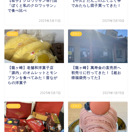
【取手】クロワッサン専門店
【牛久】だんごのふくふく亭
「ぼくと私のクロワッサン」
でみたらし団子買ってきた！
で食べ比べ
2025年3月11日
2025年3月10日
グルメ
グルメ
【龍ヶ崎】老舗和洋菓子店
【龍ヶ崎】萬寿金の直売所へ
「源内」のオムレットとモン
初売りに行ってきた！【超お
ブランを食べてみた！昔なが
得福袋売ってた】
らの洋菓子
2025年3月7日
2025年1月15日
イベント
グルメ