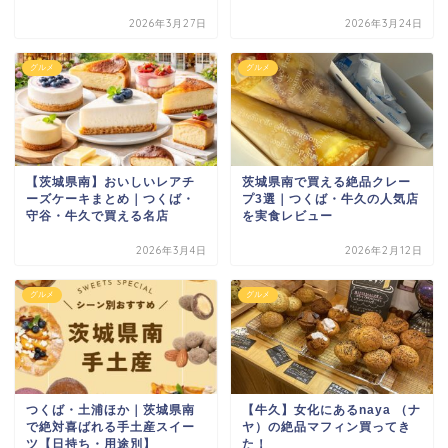
2026年3月27日
2026年3月24日
グルメ
グルメ
【茨城県南】おいしいレアチ
茨城県南で買える絶品クレー
ーズケーキまとめ｜つくば・
プ3選｜つくば・牛久の人気店
守谷・牛久で買える名店
を実食レビュー
2026年3月4日
2026年2月12日
グルメ
グルメ
つくば・土浦ほか｜茨城県南
【牛久】女化にあるnaya （ナ
で絶対喜ばれる手土産スイー
ヤ）の絶品マフィン買ってき
ツ【日持ち・用途別】
た！