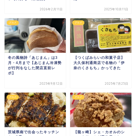
2026年2月11日
2025年10月11日
グルメ
グルメ
冬の風物詩「あじまん」は3
【つくばみらいの和菓子店】
月・4月まで【あじまん冷凍勢
大久保利通商店で名物の「伊
が行列をなした閉店直前レ
奈のくさもち」かってきた
ポ】
2025年9月12日
2025年7月25日
グルメ
グルメ
茨城県南で出会ったキッチン
【龍ヶ崎】シェ・カオルのシ