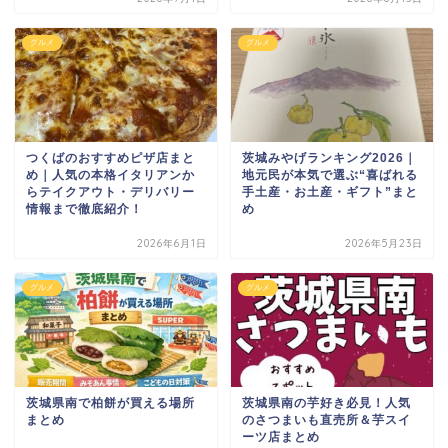
グルメ
グルメ
つくばのおすすめピザ店まと
茨城みやげランキング2026｜
め｜人気の本格イタリアンか
地元民が本気で選ぶ“喜ばれる
らテイクアウト・デリバリー
手土産・お土産・ギフト”まと
情報まで徹底紹介！
め
2026年6月1日
2026年5月23日
グルメ
グルメ
茨城県南で柏餅が買える場所
茨城県南の芋好き必見！人気
まとめ
のさつまいも直売所＆芋スイ
ーツ店まとめ