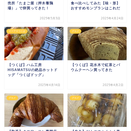
売所「たまご屋（押木養鶏
食べ比べしてみた【味・形】
場）」で卵買ってきた！
おすすめモンブランはこれだ
2025年5月3日
2025年4月24日
イーアスつくば
グルメ
【つくば】ハム工房
【つくば】花水木で紅茶とバ
HISAMATSUの絶品ホットド
ウムクーヘン買ってきた
ッグ「つくばドッグ」
2025年4月14日
2025年4月2日
グルメ
グルメ