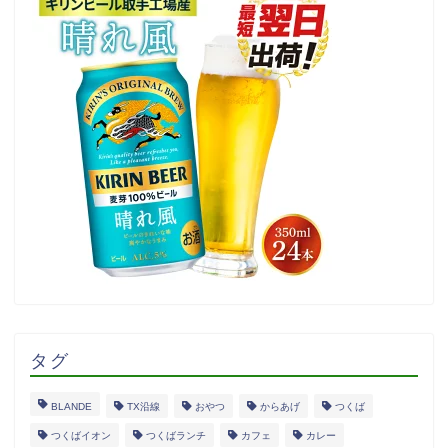
タグ
BLANDE
TX沿線
おやつ
からあげ
つくば
つくばイオン
つくばランチ
カフェ
カレー