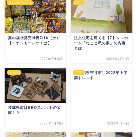
イオンモールつくば
ライフ
夏の福袋発売状況7/16（土）
注文住宅を建てる【7】タマホ
【イオンモールつくば】
ーム「ねこと私の家」の内容
とは
2022年7月16日
2022年7月11日
【茨城県守谷市】2022年上半
イベント
ライフ
期トレンド
茨城県南はBBQスポットの宝
庫！？
2022年7月10日
2022年7月4日
ライフ
ライフ