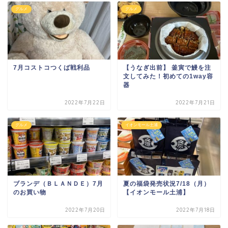
グルメ
グルメ
7月コストコつくば戦利品
【うなぎ出前】 釜寅で鰻を注
文してみた！初めての1way容
器
2022年7月22日
2022年7月21日
グルメ
イオンモール土浦
ブランデ（ＢＬＡＮＤＥ）7月
夏の福袋発売状況7/18（月）
のお買い物
【イオンモール土浦】
2022年7月20日
2022年7月18日