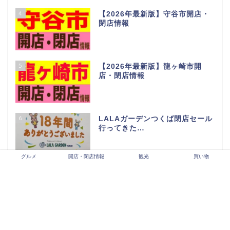
4
【2026年最新版】守谷市開店・
閉店情報
5
【2026年最新版】龍ヶ崎市開
店・閉店情報
6
LALAガーデンつくば閉店セール
行ってきた…
グルメ
開店・閉店情報
観光
買い物
7
BLANDEつくば並木店の人気商
品情報【カスミの新業態】
8
取手市 開店・閉店情報