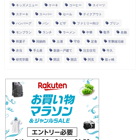
キッズメニュー
ケーキ
コーヒー
スイーツ
ステーキ
スーパー
セール
テイクアウト
ハンバーグ
パン
ピザ
ファミリー向け
プリン
モンブラン
ランチ
ラーメン
中華
取手
名物
和菓子
回鍋肉
土浦
守谷
定食
常磐線沿線
弁当
手土産
新築一戸建て
注文住宅
牛久
研究学園
肉
閉店
開店
阿見
龍ヶ崎