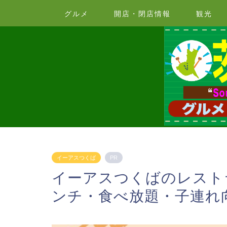
グルメ
開店・閉店情報
観光
イーアスつくば
PR
イーアスつくばのレスト
ンチ・食べ放題・子連れ