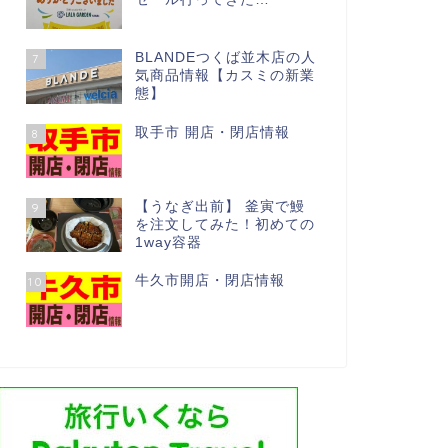
BLANDEつくば並木店の人
7
気商品情報【カスミの新業
態】
取手市 開店・閉店情報
8
【うなぎ出前】 釜寅で鰻
9
を注文してみた！初めての
1way容器
牛久市開店・閉店情報
10