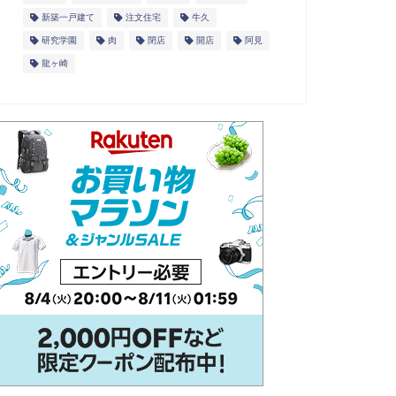
新築一戸建て
注文住宅
牛久
研究学園
肉
閉店
開店
阿見
龍ヶ崎