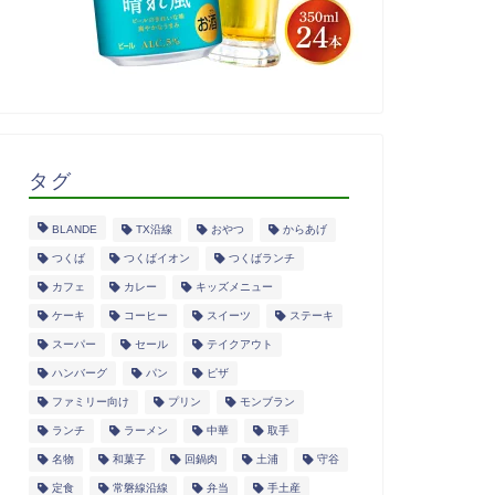
タグ
BLANDE
TX沿線
おやつ
からあげ
つくば
つくばイオン
つくばランチ
カフェ
カレー
キッズメニュー
ケーキ
コーヒー
スイーツ
ステーキ
スーパー
セール
テイクアウト
ハンバーグ
パン
ピザ
ファミリー向け
プリン
モンブラン
ランチ
ラーメン
中華
取手
名物
和菓子
回鍋肉
土浦
守谷
定食
常磐線沿線
弁当
手土産