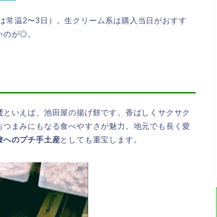
は常温2〜3日）。生クリーム系は購入当日がおすす
いのが◎。
】
産
といえば、池田屋の揚げ餅です。香ばしくサクサク
おつまみにもなる食べやすさが魅力。地元でも長く愛
僚へのプチ手土産
としても重宝します。