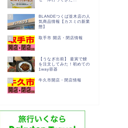
BLANDEつくば並木店の人
7
気商品情報【カスミの新業
態】
取手市 開店・閉店情報
8
【うなぎ出前】 釜寅で鰻
9
を注文してみた！初めての
1way容器
牛久市開店・閉店情報
10