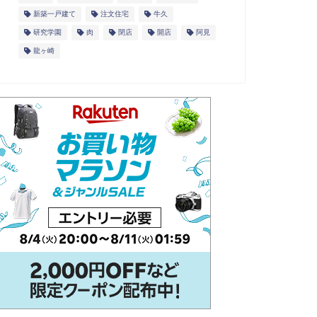
新築一戸建て
注文住宅
牛久
研究学園
肉
閉店
開店
阿見
龍ヶ崎