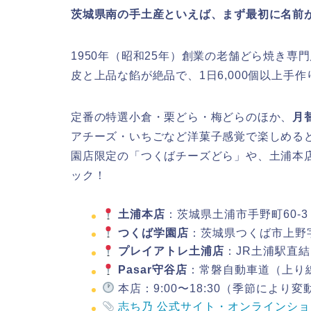
茨城県南の手土産といえば、まず最初に名前
1950年（昭和25年）創業の老舗どら焼き専
皮と上品な餡が絶品で、1日6,000個以上手
定番の特選小倉・栗どら・梅どらのほか、
月
アチーズ・いちごなど洋菓子感覚で楽しめる
園店限定の「つくばチーズどら」や、土浦本
ック！
土浦本店
：茨城県土浦市手野町60-3
つくば学園店
：茨城県つくば市上野字
プレイアトレ土浦店
：JR土浦駅直結
Pasar守谷店
：常磐自動車道（上り
本店：9:00〜18:30（季節により変
志ち乃 公式サイト・オンラインシ