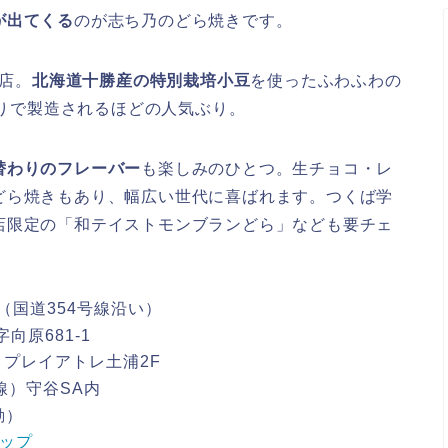
が出てくる
のが志ち乃のどら焼きです。
門店。
北海道十勝産の特別栽培小豆
を使ったふわふわの
作りで製造されるほどの人気ぶり。
替わりのフレーバー
も楽しみのひとつ。生チョコ・レ
どら焼きもあり、幅広い世代に喜ばれます。つくば学
店限定の「和テイストモンブランどら」なども要チェ
（国道354号線沿い）
向原681-1
 プレイアトレ土浦2F
線）守谷SA内
動）
ョップ