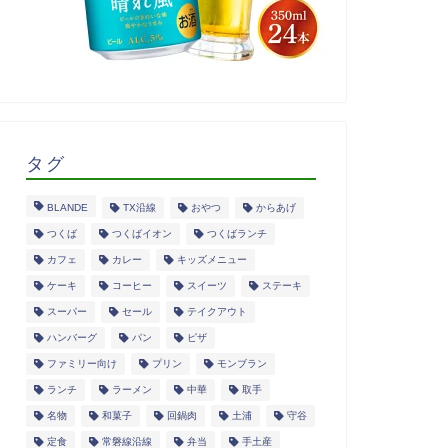
タグ
BLANDE
TX沿線
おやつ
からあげ
つくば
つくばイオン
つくばランチ
カフェ
カレー
キッズメニュー
ケーキ
コーヒー
スイーツ
ステーキ
スーパー
セール
テイクアウト
ハンバーグ
パン
ピザ
ファミリー向け
プリン
モンブラン
ランチ
ラーメン
中華
取手
名物
和菓子
回鍋肉
土浦
守谷
定食
常磐線沿線
弁当
手土産