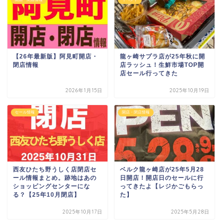
【26年最新版】阿見町開店・
龍ヶ崎サプラ店が25年秋に開
閉店情報
店ラッシュ！生鮮市場TOP開
店セール行ってきた
2026年1月15日
2025年10月19日
セール情報
開店・閉店情報
西友ひたち野うしく店閉店セ
ベルク龍ヶ崎店が25年5月28
ール情報まとめ。跡地はあの
日開店！開店日のセールに行
ショッピングセンターにな
ってきたよ【レジかごもらっ
る？【25年10月閉店】
た】
2025年10月17日
2025年5月28日