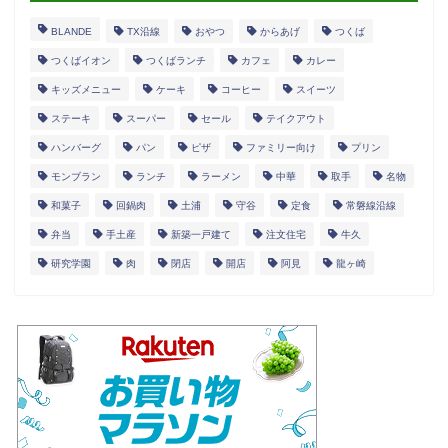
BLANDE
TX沿線
おやつ
からあげ
つくば
つくばイオン
つくばランチ
カフェ
カレー
キッズメニュー
ケーキ
コーヒー
スイーツ
ステーキ
スーパー
セール
テイクアウト
ハンバーグ
パン
ピザ
ファミリー向け
プリン
モンブラン
ランチ
ラーメン
中華
取手
名物
和菓子
回鍋肉
土浦
守谷
定食
常磐線沿線
弁当
手土産
新築一戸建て
注文住宅
牛久
研究学園
肉
閉店
開店
阿見
龍ヶ崎