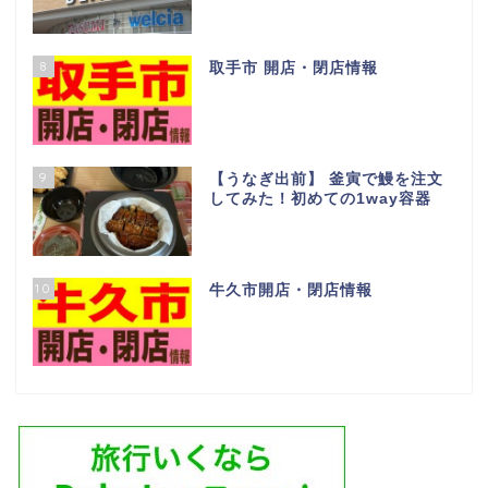
8
取手市 開店・閉店情報
9
【うなぎ出前】 釜寅で鰻を注文
してみた！初めての1way容器
10
牛久市開店・閉店情報