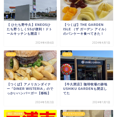
【 ひたち野牛久】ENEOSひ
【つくば】THE GARDEN
たち野うしくSSが便利！ドト
ISLE （ザ ガーデン アイル）
ールキッチンも開店！
のパンケーキ食べてきた！
2024年4月6日
2024年4月1日
グルメ
グルメ
【つくば】アメリカンダイナ
【牛久閉店】珈琲牧場の跡地
ー「DINER WISTERIA」ので
USHIKU GARDENも閉店し
っかいハンバーガー【移転】
てた
2024年3月2日
2024年1月1日
開店・閉店情報
イオンモールつくば