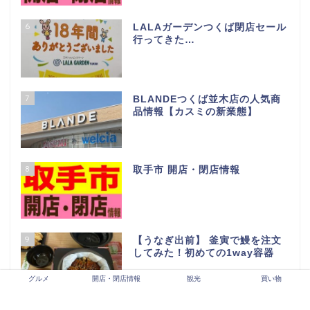
6
LALAガーデンつくば閉店セール
行ってきた…
7
BLANDEつくば並木店の人気商
品情報【カスミの新業態】
8
取手市 開店・閉店情報
9
【うなぎ出前】 釜寅で鰻を注文
してみた！初めての1way容器
グルメ
開店・閉店情報
観光
買い物
10