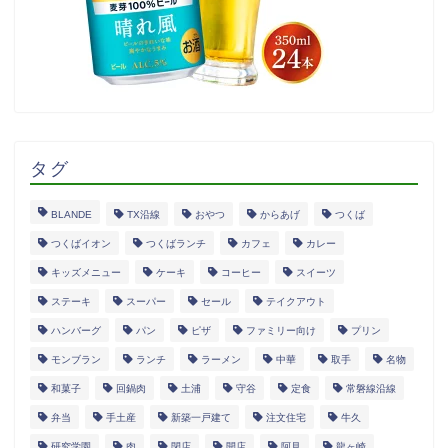
タグ
BLANDE
TX沿線
おやつ
からあげ
つくば
つくばイオン
つくばランチ
カフェ
カレー
キッズメニュー
ケーキ
コーヒー
スイーツ
ステーキ
スーパー
セール
テイクアウト
ハンバーグ
パン
ピザ
ファミリー向け
プリン
モンブラン
ランチ
ラーメン
中華
取手
名物
和菓子
回鍋肉
土浦
守谷
定食
常磐線沿線
弁当
手土産
新築一戸建て
注文住宅
牛久
研究学園
肉
閉店
開店
阿見
龍ヶ崎