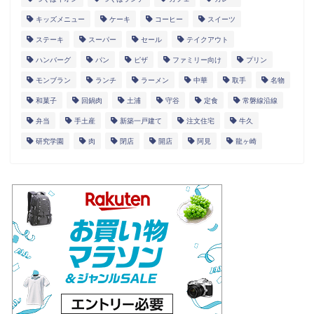
キッズメニュー
ケーキ
コーヒー
スイーツ
ステーキ
スーパー
セール
テイクアウト
ハンバーグ
パン
ピザ
ファミリー向け
プリン
モンブラン
ランチ
ラーメン
中華
取手
名物
和菓子
回鍋肉
土浦
守谷
定食
常磐線沿線
弁当
手土産
新築一戸建て
注文住宅
牛久
研究学園
肉
閉店
開店
阿見
龍ヶ崎