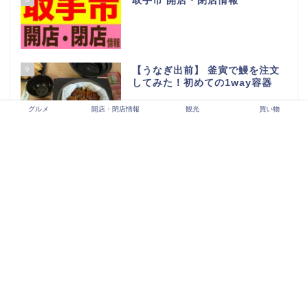
取手市 開店・閉店情報
9
【うなぎ出前】 釜寅で鰻を注文
してみた！初めての1way容器
グルメ
開店・閉店情報
観光
買い物
10
牛久市開店・閉店情報