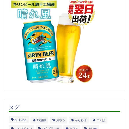
タグ
BLANDE
TX沿線
おやつ
からあげ
つくば
つくばイオン
つくばランチ
カフェ
カレー