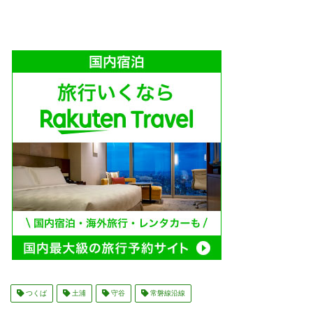
つくば
土浦
守谷
常磐線沿線