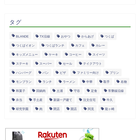
タグ
BLANDE
TX沿線
おやつ
からあげ
つくば
つくばイオン
つくばランチ
カフェ
カレー
キッズメニュー
ケーキ
コーヒー
スイーツ
ステーキ
スーパー
セール
テイクアウト
ハンバーグ
パン
ピザ
ファミリー向け
プリン
モンブラン
ランチ
ラーメン
中華
取手
名物
和菓子
回鍋肉
土浦
守谷
定食
常磐線沿線
弁当
手土産
新築一戸建て
注文住宅
牛久
研究学園
肉
閉店
開店
阿見
龍ヶ崎