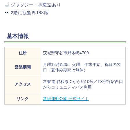
ジャグジー・採暖室あり
2階に観覧席188席
基本情報
住所
茨城県守谷市野木崎4700
月曜13時以降、火曜、年末年始、祝日の翌
営業期間
日（夏休み期間は無休）
常磐道 谷和原ICから約10分／TX守谷駅西口
アクセス
からコミュニティバス利用
リンク
常総運動公園 公式サイト