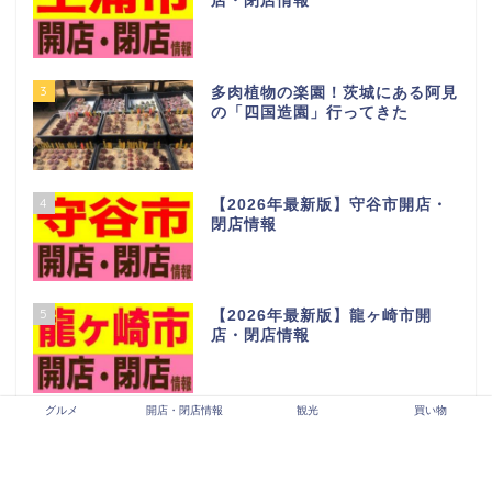
店・閉店情報
3
多肉植物の楽園！茨城にある阿見
の「四国造園」行ってきた
4
【2026年最新版】守谷市開店・
閉店情報
5
【2026年最新版】龍ヶ崎市開
店・閉店情報
グルメ
開店・閉店情報
観光
買い物
6
LALAガーデンつくば閉店セール
行ってきた…