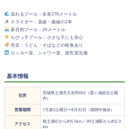
流れるプール：全長270メートル
スライダー：直線・曲線の2本
多目的プール：25メートル
ちびっ子プール：小さな子にも安心
売店：うどん・そばなどの軽食あり
ロッカー室、シャワー室、授乳室完備
基本情報
茨城県土浦市大岩田601（霞ヶ浦総合公園
住所
内）
営業期間
7月第3土曜日〜8月31日（期間中無休）
桜土浦ICから約5.5km／JR土浦駅から約2.3
アクセス
km