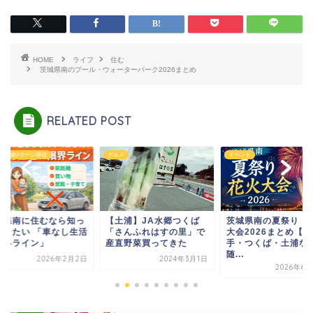
HOME
ライフ
住む
茨城県南のプール・ウォーターパーク2026まとめ
RELATED POST
→茨城Uターン移住
グルメ
イベント
城県南に住むなら知っ
【土浦】JA水郷つくば
茨城県南の夏祭り・
おきたい 「車なし生活
「さんふれはすの里」で
大会2026まとめ【取
限界ライン」
産直野菜買ってきた
手・つくば・土浦な
随...
2026年2月2日
2024年3月1日
2026年6