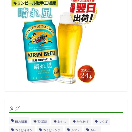
タグ
BLANDE
TX沿線
おやつ
からあげ
つくば
つくばイオン
つくばランチ
カフェ
カレー