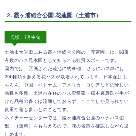
2. 霞ヶ浦総合公園 花蓮園（土浦市）
見頃：7月中旬
土浦市大岩田にある霞ヶ浦総合公園の「花蓮園」は、関東
有数のハス見本園として知られる観賞スポットです。
園内では、区画された蓮池に約80種、さらにハス鉢には
200種類を超える花ハスが栽培されています。日本産はも
ちろん、中国・ベトナム・アメリカ・ロシアなどの珍しい
品種も多数。土浦市在住のハス育種家・橋本輝彦氏が手が
けた品種の多くは流通しておらず、ここでしか見られない
貴重な蓮も多いとのことです。
ネイチャーセンターでは「霞ヶ浦総合公園のハナハス図
鑑」（無料）をもらえるので、花の名前を確認しながら楽
しめます。