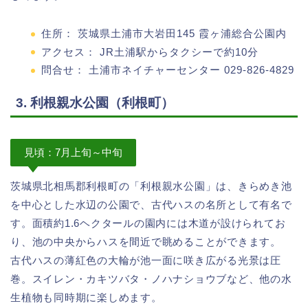
住所： 茨城県土浦市大岩田145 霞ヶ浦総合公園内
アクセス： JR土浦駅からタクシーで約10分
問合せ： 土浦市ネイチャーセンター 029-826-4829
3. 利根親水公園（利根町）
見頃：7月上旬～中旬
茨城県北相馬郡利根町の「利根親水公園」は、きらめき池
を中心とした水辺の公園で、古代ハスの名所として有名で
す。面積約1.6ヘクタールの園内には木道が設けられてお
り、池の中央からハスを間近で眺めることができます。
古代ハスの薄紅色の大輪が池一面に咲き広がる光景は圧
巻。スイレン・カキツバタ・ノハナショウブなど、他の水
生植物も同時期に楽しめます。