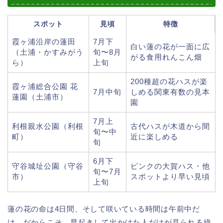
スポット
見頃
特徴
霞ヶ浦沿岸の蓮田
7月下
白い蓮の花が一面に広
（土浦・かすみがう
旬〜8月
がる食用れんこん畑
ら）
上旬
200種超の花ハスが楽
霞ヶ浦総合公園 花
7月中旬
しめる関東有数の見本
蓮園（土浦市）
園
7月上
利根親水公園（利根
古代ハスが木道から間
旬〜中
町）
近に楽しめる
旬
6月下
守谷城址公園（守谷
ピンクの大賀ハス・他
旬〜7月
市）
スポットより早い見頃
上旬
蓮の花の命は4日間、そして咲いている時間は午前中だ
け。だからこそ、早起きして出かけた人だけが見られる絶