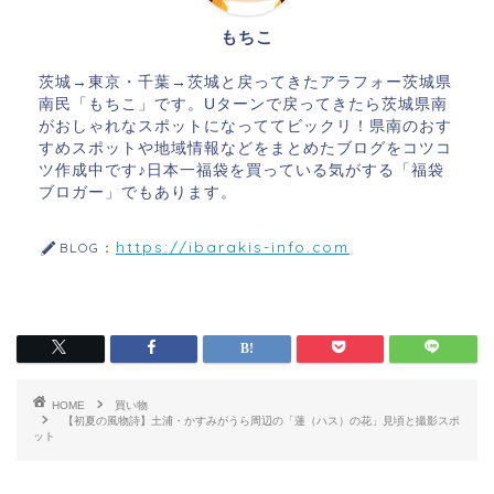
もちこ
茨城→東京・千葉→茨城と戻ってきたアラフォー茨城県
南民「もちこ」です。Uターンで戻ってきたら茨城県南
がおしゃれなスポットになっててビックリ！県南のおす
すめスポットや地域情報などをまとめたブログをコツコ
ツ作成中です♪日本一福袋を買っている気がする「福袋
ブロガー」でもあります。
https://ibarakis-info.com
BLOG：
HOME
買い物
【初夏の風物詩】土浦・かすみがうら周辺の「蓮（ハス）の花」見頃と撮影スポ
ット