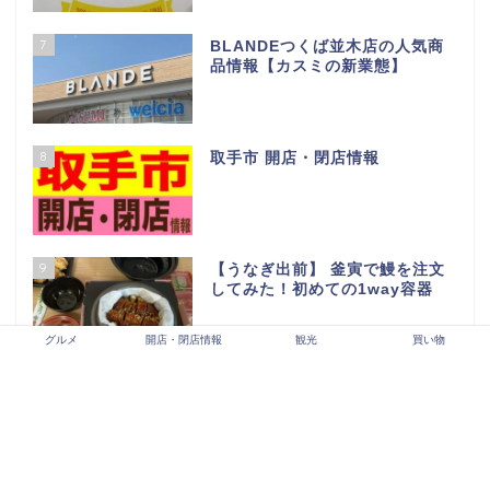
4
【2026年最新版】守谷市開店・
閉店情報
5
【2026年最新版】龍ヶ崎市開
店・閉店情報
6
LALAガーデンつくば閉店セール
行ってきた…
グルメ
開店・閉店情報
観光
買い物
7
BLANDEつくば並木店の人気商
品情報【カスミの新業態】
8
取手市 開店・閉店情報