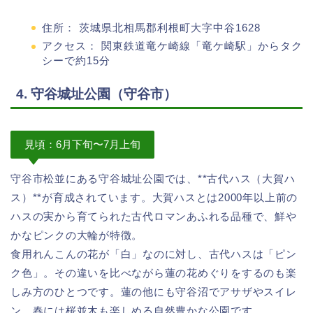
住所： 茨城県北相馬郡利根町大字中谷1628
アクセス： 関東鉄道竜ケ崎線「竜ケ崎駅」からタク
シーで約15分
4. 守谷城址公園（守谷市）
見頃：6月下旬〜7月上旬
守谷市松並にある守谷城址公園では、**古代ハス（大賀ハ
ス）**が育成されています。大賀ハスとは2000年以上前の
ハスの実から育てられた古代ロマンあふれる品種で、鮮や
かなピンクの大輪が特徴。
食用れんこんの花が「白」なのに対し、古代ハスは「ピン
ク色」。その違いを比べながら蓮の花めぐりをするのも楽
しみ方のひとつです。蓮の他にも守谷沼でアサザやスイレ
ン、春には桜並木も楽しめる自然豊かな公園です。