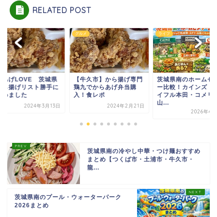
RELATED POST
メ
グルメ
ライフ
らあげLOVE 茨城県
【牛久市】から揚げ専門
茨城県南のホームセ
から揚げリスト勝手に
鶏九でからあげ弁当購
ー比較！カインズ・
とめました
入！食レポ
イフル本田・コメリ
山...
2024年3月13日
2024年2月21日
2026年4
茨城県南の冷やし中華・つけ麺おすすめ
まとめ【つくば市・土浦市・牛久市・
龍...
茨城県南のプール・ウォーターパーク
2026まとめ