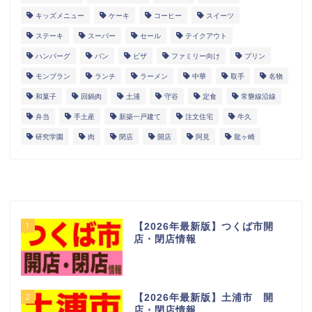
キッズメニュー
ケーキ
コーヒー
スイーツ
ステーキ
スーパー
セール
テイクアウト
ハンバーグ
パン
ピザ
ファミリー向け
プリン
モンブラン
ランチ
ラーメン
中華
取手
名物
和菓子
回鍋肉
土浦
守谷
定食
常磐線沿線
弁当
手土産
新築一戸建て
注文住宅
牛久
研究学園
肉
閉店
開店
阿見
龍ヶ崎