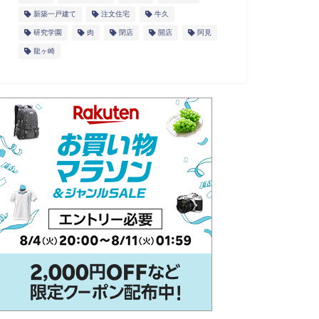
新築一戸建て
注文住宅
牛久
研究学園
肉
閉店
開店
阿見
龍ヶ崎