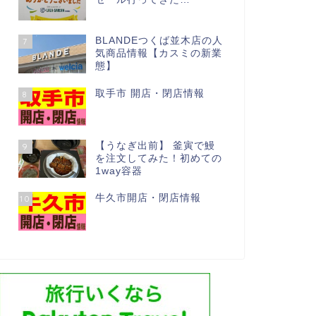
BLANDEつくば並木店の人
7
気商品情報【カスミの新業
態】
取手市 開店・閉店情報
8
【うなぎ出前】 釜寅で鰻
9
を注文してみた！初めての
1way容器
牛久市開店・閉店情報
10