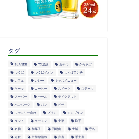
タグ
BLANDE
TX沿線
おやつ
からあげ
つくば
つくばイオン
つくばランチ
カフェ
カレー
キッズメニュー
ケーキ
コーヒー
スイーツ
ステーキ
スーパー
セール
テイクアウト
ハンバーグ
パン
ピザ
ファミリー向け
プリン
モンブラン
ランチ
ラーメン
中華
取手
名物
和菓子
回鍋肉
土浦
守谷
定食
常磐線沿線
弁当
手土産