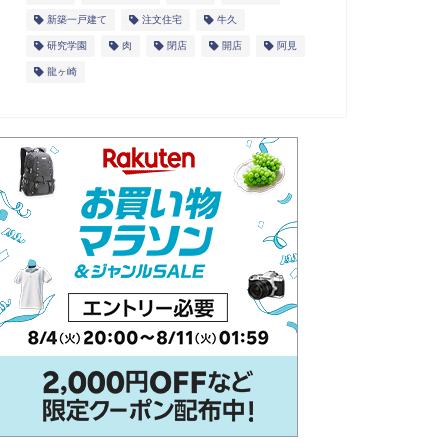
新築一戸建て
注文住宅
牛久
研究学園
肉
閉店
開店
阿見
龍ヶ崎