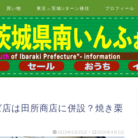
買い物
東京→茨城Uターン移住
プロフィール
ば店は田所商店に併設？焼き栗
2023年5月25日
/
2025年4月1日