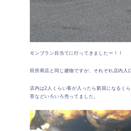
モンブラン目当てに行ってきましたー！！
田所商店と同じ建物ですが、それぞれ店内入
店内は2人くらい客が入ったら窮屈になるく
苔などいろいろ売ってました。