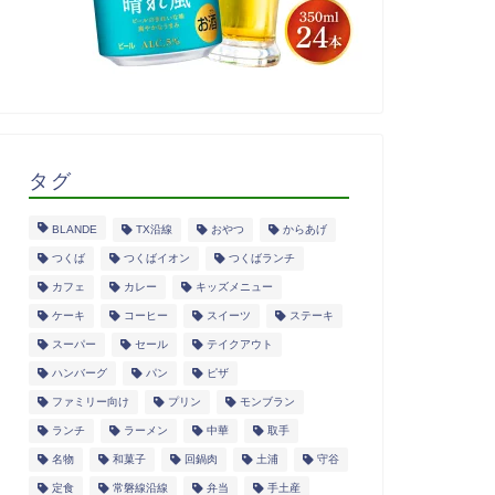
タグ
BLANDE
TX沿線
おやつ
からあげ
つくば
つくばイオン
つくばランチ
カフェ
カレー
キッズメニュー
ケーキ
コーヒー
スイーツ
ステーキ
スーパー
セール
テイクアウト
ハンバーグ
パン
ピザ
ファミリー向け
プリン
モンブラン
ランチ
ラーメン
中華
取手
名物
和菓子
回鍋肉
土浦
守谷
定食
常磐線沿線
弁当
手土産