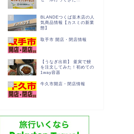
BLANDEつくば並木店の人
7
気商品情報【カスミの新業
態】
取手市 開店・閉店情報
8
【うなぎ出前】 釜寅で鰻
9
を注文してみた！初めての
1way容器
牛久市開店・閉店情報
10