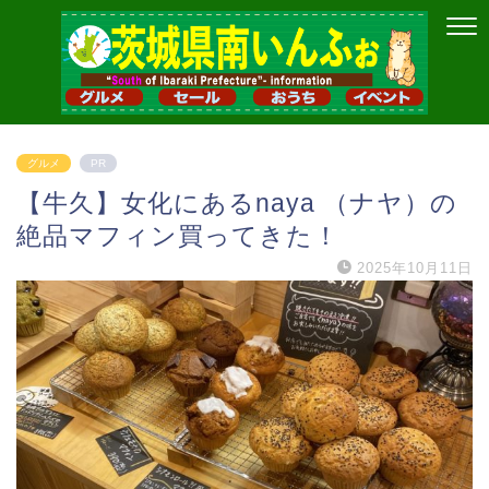
グルメ
PR
【牛久】女化にあるnaya （ナヤ）の
絶品マフィン買ってきた！
2025年10月11日