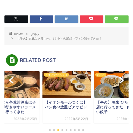
HOME
グルメ
【牛久】女化にあるnaya （ナヤ）の絶品マフィン買ってきた！
RELATED POST
メ
イオンモールつくば
グルメ
きむら亭荒川沖店は子
【イオンモールつくば】
【牛久】珍来 ひたち
れが行きやすいラーメ
パン食べ放題ピアサピド
店に行ってきた！肉
店！行ってきた
い餃子
2022年2月23日
2022年3月22日
2025年4月