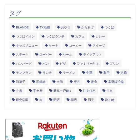
タグ
BLANDE
TX沿線
おやつ
からあげ
つくば
つくばイオン
つくばランチ
カフェ
カレー
キッズメニュー
ケーキ
コーヒー
スイーツ
ステーキ
スーパー
セール
テイクアウト
ハンバーグ
パン
ピザ
ファミリー向け
プリン
モンブラン
ランチ
ラーメン
中華
取手
名物
和菓子
回鍋肉
土浦
守谷
定食
常磐線沿線
弁当
手土産
新築一戸建て
注文住宅
牛久
研究学園
肉
閉店
開店
阿見
龍ヶ崎