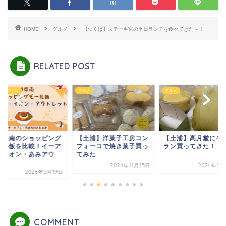
HOME
グルメ
【つくば】ステーキ宮の平日ランチを食べてきた～！
RELATED POST
アスつくば
グルメ
グルメ
城県南のショッピング
【土浦】洋菓子工房コン
【土浦】高月堂にモ
ール飯を比較！イーア
フォーコで焼き菓子買っ
ラン買ってきた！
・イオン・あみアウ
てみた
.
2024年11月15日
2024年3月
2026年5月19日
COMMENT