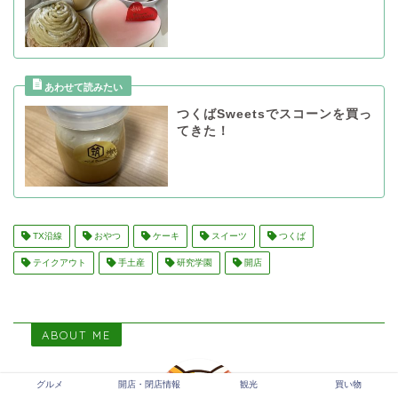
つくばSweetsでスコーンを買っ
てきた！
TX沿線
おやつ
ケーキ
スイーツ
つくば
テイクアウト
手土産
研究学園
開店
ABOUT ME
グルメ
開店・閉店情報
観光
買い物