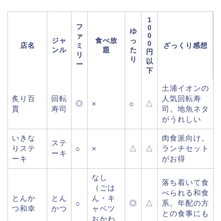
1
フ
0
ゆ
0
ァ
ジャ
食べ放
っ
0
店名
ミ
ざっくり感想
ンル
題
た
円
リ
り
以
ー
下
土浦イオンの
炙り百
回転
人気回転寿
◎
△
×
○
貫
寿司
司。地魚ネタ
がうれしい
いきな
肉食派向け。
ステ
りステ
△
△
ランチセット
○
×
ーキ
ーキ
がお得
なし
落ち着いて食
（ごは
べられる和食
とんか
とん
ん・キ
◎
△
系。年配の方
○
つ和幸
かつ
ャベツ
との食事にも
おかわ