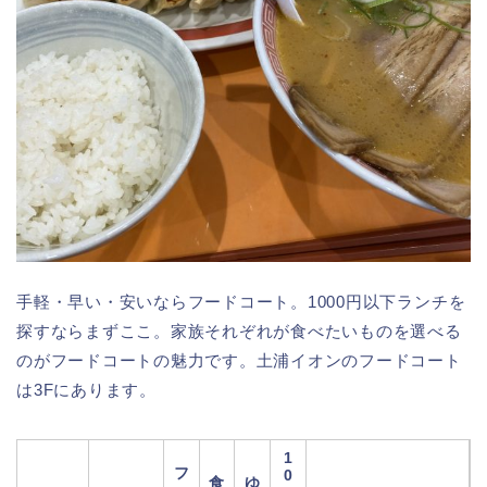
手軽・早い・安いならフードコート。1000円以下ランチを
探すならまずここ。家族それぞれが食べたいものを選べる
のがフードコートの魅力です。土浦イオンのフードコート
は3Fにあります。
1
フ
0
食
ゆ