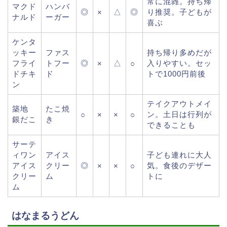
常に混雑。持ち帰
マクド
ハンバ
◎
△
◎
り推奨。子どもが
×
ナルド
ーガー
喜ぶ
ケンタ
ッキー
ファス
持ち帰り多めだが
フライ
トフー
◎
△
入りやすい。セッ
×
○
ドチキ
ド
トで1000円前後
ン
テイクアウトメイ
築地
たこ焼
ン。土日は行列が
○
×
×
○
銀だこ
き
できることも
サーテ
ィワン
アイス
子ども連れに大人
アイス
クリー
◎
気。食後のデザー
×
×
○
クリー
ム
トに
ム
はなまるうどん