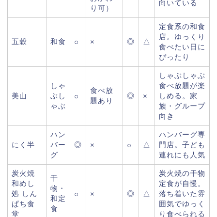
向いている
り可）
定食系の和食
店。ゆっくり
五穀
和食
◎
△
○
×
食べたい日に
ぴったり
しゃぶしゃぶ
しゃ
食べ放題が楽
食べ放
美山
ぶし
◎
しめる。家
○
×
題あり
ゃぶ
族・グループ
向き
ハン
ハンバーグ専
にく半
バー
◎
△
門店。子ども
×
○
グ
連れにも人気
炭火焼
炭火焼の干物
干
和めし
定食が自慢。
物・
処 しん
◎
△
落ち着いた雰
○
×
和定
ぱち食
囲気でゆっく
食
堂
り食べられる