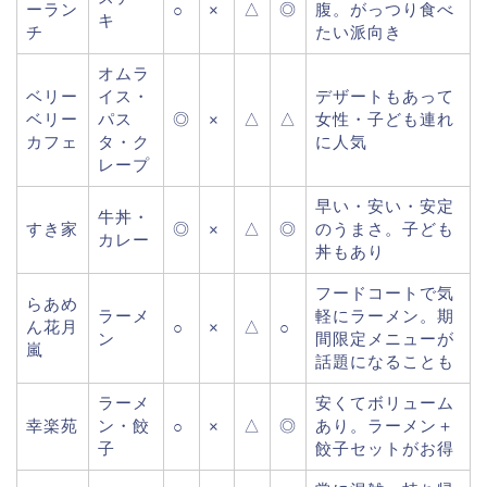
ーラン
△
◎
腹。がっつり食べ
○
×
キ
チ
たい派向き
オムラ
ベリー
イス・
デザートもあって
ベリー
パス
◎
△
△
女性・子ども連れ
×
カフェ
タ・ク
に人気
レープ
早い・安い・安定
牛丼・
すき家
◎
△
◎
のうまさ。子ども
×
カレー
丼もあり
フードコートで気
らあめ
ラーメ
軽にラーメン。期
ん花月
△
○
×
○
ン
間限定メニューが
嵐
話題になることも
ラーメ
安くてボリューム
幸楽苑
ン・餃
△
◎
あり。ラーメン＋
○
×
子
餃子セットがお得