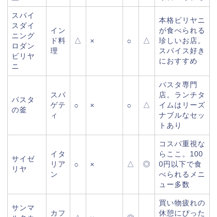
スパイ
本格ビリヤニ
スダイ
イン
が食べられる
ニング
ド料
△
△
珍しいお店。
×
○
ロダン
理
スパイス好き
ビリヤ
におすすめ
ニ
パスタ専門
スパ
店。ランチタ
パスタ
ゲテ
△
イムはリーズ
○
×
○
の釜
ィ
ナブルなセッ
トあり
コスパ重視な
イタ
らここ。100
サイゼ
リア
△
◎
0円以下で食
○
×
リヤ
ン
べられるメニ
ュー多数
買い物疲れの
サンマ
カフ
休憩にぴった