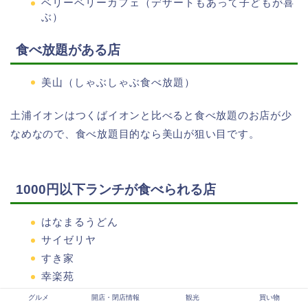
ベリーベリーカフェ（デザートもあって子どもが喜
ぶ）
食べ放題がある店
美山（しゃぶしゃぶ食べ放題）
土浦イオンはつくばイオンと比べると食べ放題のお店が少
なめなので、食べ放題目的なら美山が狙い目です。
1000円以下ランチが食べられる店
はなまるうどん
サイゼリヤ
すき家
幸楽苑
フードコート各店
グルメ
開店・閉店情報
観光
買い物