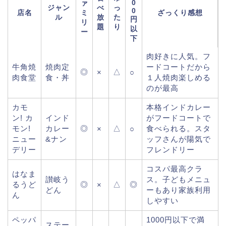
0
ァ
ジャン
べ
っ
0
店名
ミ
ざっくり感想
ル
放
た
円
リ
題
り
以
ー
下
肉好きに人気。フ
牛角焼
焼肉定
ードコートだから
◎
△
×
○
肉食堂
食・丼
１人焼肉楽しめる
のが最高
カモ
本格インドカレー
ン! カ
インド
がフードコートで
モン!
カレー
◎
△
食べられる。スタ
×
○
ニュー
&ナン
ッフさんが陽気で
デリー
フレンドリー
コスパ最高クラ
はなま
讃岐う
ス。子どもメニュ
るうど
◎
△
◎
×
どん
ーもあり家族利用
ん
しやすい
ペッパ
1000円以下で満
ステー