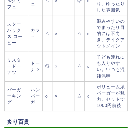
ルクカ
△
◎
×
○
ェ
り。ゆったり
フェ
した雰囲気
混みやすいの
スター
でまったり目
バック
カフ
△
△
的には不向
×
○
ス コー
ェ
き。テイクア
ヒー
ウトメイン
子ども連れに
ミスタ
ドー
も入りやす
ードー
◎
△
×
○
ナツ
い。いつも混
ナツ
雑気味
ボリューム系
バーガ
ハン
バーガーが魅
ーキン
バー
△
○
×
○
力。セットで
グ
ガー
1000円前後
炙り百貫