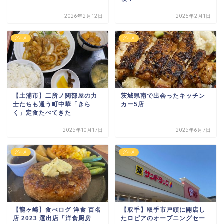
2026年2月12日
2026年2月1日
グルメ
グルメ
【土浦市】二所ノ関部屋の力
茨城県南で出会ったキッチン
士たちも通う町中華「きら
カー5店
く」定食たべてきた
2025年10月17日
2025年6月7日
グルメ
グルメ
【龍ヶ崎】食べログ 洋食 百名
【取手】取手市戸頭に開店し
店 2023 選出店「洋食厨房
たロピアのオープニングセー