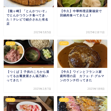
【龍ヶ崎】「とんかついそ」
【牛久】中華料理店聚福栄で
でとんかつランチ食べてき
回鍋肉食べてきたよ！
た！テレビで紹介された有名
店
2025年3月5日
2025年2月11日
グルメ
グルメ
【つくば 】子供のころから通
【牛久】ワインとフランス家
ってるお蕎麦屋さん福乃家い
庭料理の店 カフェ·ド·グルマ
ってきた！
ンのランチ行ってきた
2025年2月7日
2025年1月8日
グルメ
グルメ