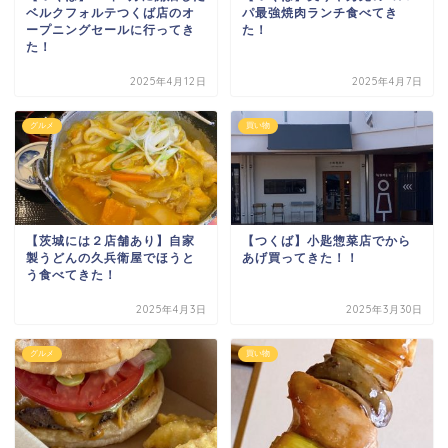
ベルクフォルテつくば店のオ
パ最強焼肉ランチ食べてき
ープニングセールに行ってき
た！
た！
2025年4月12日
2025年4月7日
グルメ
買い物
【茨城には２店舗あり】自家
【つくば】小匙惣菜店でから
製うどんの久兵衛屋でほうと
あげ買ってきた！！
う食べてきた！
2025年4月3日
2025年3月30日
グルメ
買い物