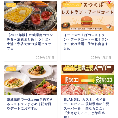
グルメ
イーアスつくば
【2026年版】茨城県南のラン
イーアスつくばのレストラ
チ食べ放題まとめ｜つくば・
ン・フードコート一覧｜ラン
土浦・守谷で食べ放題ビュッ
チ・食べ放題・子連れ向きま
フェ
とめ
2026年6月1日
2026年4月21日
BLANDE
グルメ
茨城県南で一休.com予約でき
BLANDE、カスミ、タイヨ
るレストランまとめ｜記念日
ー、ロピア… 茨城県南の主要
やデートにおすすめ
スーパーを 「肉ならここ」
「安さならここ」と徹底比
較！