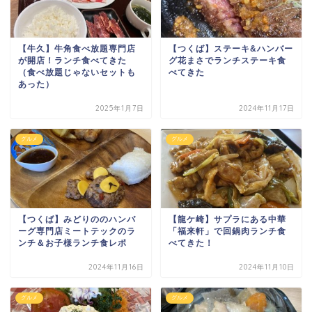
【牛久】牛角食べ放題専門店
【つくば】ステーキ&ハンバー
が開店！ランチ食べてきた
グ花まさでランチステーキ食
（食べ放題じゃないセットも
べてきた
あった）
2025年1月7日
2024年11月17日
グルメ
グルメ
【つくば】みどりののハンバ
【龍ケ崎】サプラにある中華
ーグ専門店ミートテックのラ
「福来軒」で回鍋肉ランチ食
ンチ＆お子様ランチ食レポ
べてきた！
2024年11月16日
2024年11月10日
グルメ
グルメ