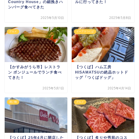
Country House」の細挽きハ
ルに行ってきた！
ンバーグ食べてきた
2025年5月10日
2025年5月8日
グルメ
イーアスつくば
【かすみがうら市】レストラ
【つくば】ハム工房
ン ボンジュールでランチ食べ
HISAMATSUの絶品ホットド
てきた！
ッグ「つくばドッグ」
2025年5月1日
2025年4月14日
買い物
グルメ
【つくば】25年4月に開店した
【つくば】炙りや秀苑のコス