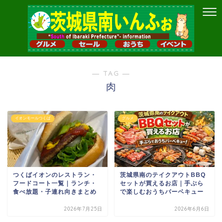
― TAG ―
肉
イオンモールつくば
グルメ
つくばイオンのレストラン・
茨城県南のテイクアウトBBQ
フードコート一覧｜ランチ・
セットが買えるお店｜手ぶら
食べ放題・子連れ向きまとめ
で楽しむおうちバーベキュー
2026年7月25日
2026年6月6日