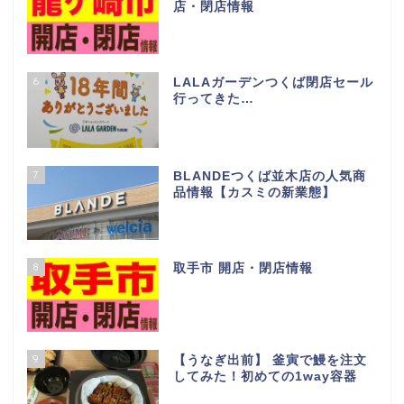
店・閉店情報
6
LALAガーデンつくば閉店セール
行ってきた…
7
BLANDEつくば並木店の人気商
品情報【カスミの新業態】
8
取手市 開店・閉店情報
9
【うなぎ出前】 釜寅で鰻を注文
してみた！初めての1way容器