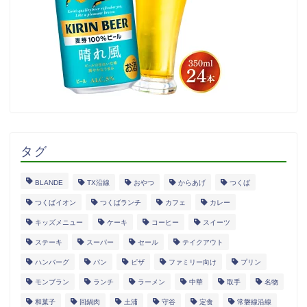
タグ
BLANDE
TX沿線
おやつ
からあげ
つくば
つくばイオン
つくばランチ
カフェ
カレー
キッズメニュー
ケーキ
コーヒー
スイーツ
ステーキ
スーパー
セール
テイクアウト
ハンバーグ
パン
ピザ
ファミリー向け
プリン
モンブラン
ランチ
ラーメン
中華
取手
名物
和菓子
回鍋肉
土浦
守谷
定食
常磐線沿線