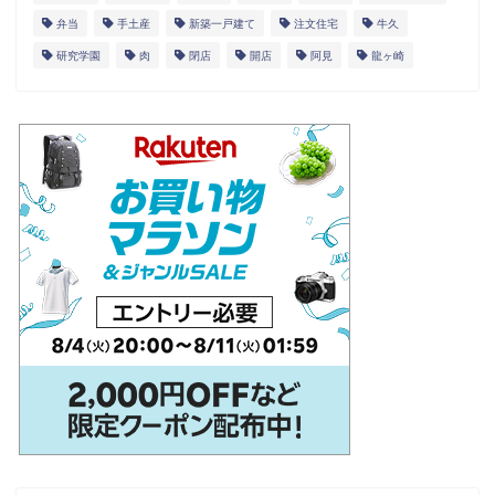
弁当
手土産
新築一戸建て
注文住宅
牛久
研究学園
肉
閉店
開店
阿見
龍ヶ崎