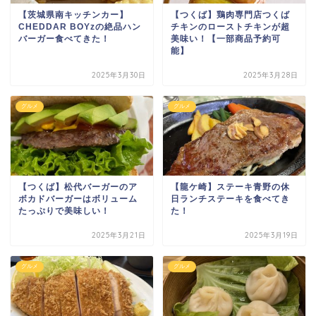
【茨城県南キッチンカー】
【つくば】鶏肉専門店つくば
CHEDDAR BOYzの絶品ハン
チキンのローストチキンが超
バーガー食べてきた！
美味い！【一部商品予約可
能】
2025年3月30日
2025年3月28日
グルメ
グルメ
【つくば】松代バーガーのア
【龍ケ崎】ステーキ青野の休
ボカドバーガーはボリューム
日ランチステーキを食べてき
たっぷりで美味しい！
た！
2025年3月21日
2025年3月19日
グルメ
グルメ