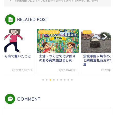
多肉植物買いにジョイフル本田守谷店行ってきた！（ガーデンセンター）
RELATED POST
フ
イオンモールつくば
ライフ
城から出て驚いたこと
土浦・つくばで七夕飾り
茨城県龍ヶ崎市のふ
選
のある商業施設まとめ
と納税返礼品おすす
選
2022年3月25日
2026年6月1日
2022年3
COMMENT