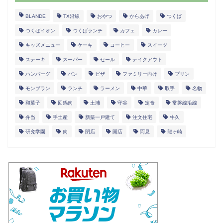
BLANDE
TX沿線
おやつ
からあげ
つくば
つくばイオン
つくばランチ
カフェ
カレー
キッズメニュー
ケーキ
コーヒー
スイーツ
ステーキ
スーパー
セール
テイクアウト
ハンバーグ
パン
ピザ
ファミリー向け
プリン
モンブラン
ランチ
ラーメン
中華
取手
名物
和菓子
回鍋肉
土浦
守谷
定食
常磐線沿線
弁当
手土産
新築一戸建て
注文住宅
牛久
研究学園
肉
閉店
開店
阿見
龍ヶ崎