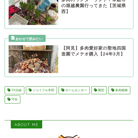
の堀越農園行ってきた【茨城県
西】
【阿見】多肉愛好家の聖地四国
造園でメテオ購入【24年3月】
TX沿線
ジョイフル本田
ホームセンター
園芸
多肉植物
守谷
ABOUT ME