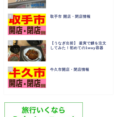
8
取手市 開店・閉店情報
9
【うなぎ出前】 釜寅で鰻を注文
してみた！初めての1way容器
10
牛久市開店・閉店情報