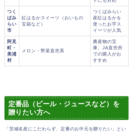
トにも対応
つく
つくばみらい
ばみ
紅はるかスイーツ（おいもの
産紅はるかを
らい
宝箱など）
使ったお芋ス
市
イーツが人気
阿見
農産物の宝
町・
庫。JA直売所
メロン・野菜直売系
美浦
での購入がお
村
すすめ
定番品（ビール・ジュースなど）を
贈りたい方へ
「茨城名産にこだわらず、定番のお中元を贈りたい」とい