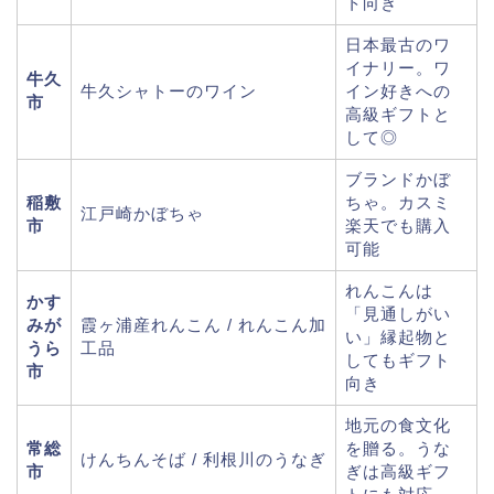
ト向き
日本最古のワ
イナリー。ワ
牛久
牛久シャトーのワイン
イン好きへの
市
高級ギフトと
して◎
ブランドかぼ
稲敷
ちゃ。カスミ
江戸崎かぼちゃ
市
楽天でも購入
可能
れんこんは
かす
「見通しがい
みが
霞ヶ浦産れんこん / れんこん加
い」縁起物と
うら
工品
してもギフト
市
向き
地元の食文化
常総
を贈る。うな
けんちんそば / 利根川のうなぎ
市
ぎは高級ギフ