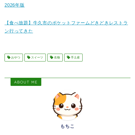
2026年版
【食べ放題】牛久市のポケットファームどきどきレストラ
ン行ってきた
おやつ
スイーツ
名物
手土産
ABOUT ME
もちこ