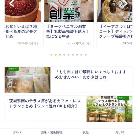
ヨークベニマル創業
【イーアスつくばフード
【牛久】きたざわ製
】乳製品福袋も購入！
コート】ディッパーダン
のクロワッサンがデ
になる中身
クレープ福袋引き換え...
てさっくさくで美味
2022年9月10日
2024年2月9日
2024年1
「もち吉」は〇曜日にいくべし！おすす
めおせんべい・おかきはこれ
茨城県南のテラス席があるカフェ・レス
トランまとめ【ワンコ連れOKも紹介】
グルメ
開店・閉店情報
観光
買い物