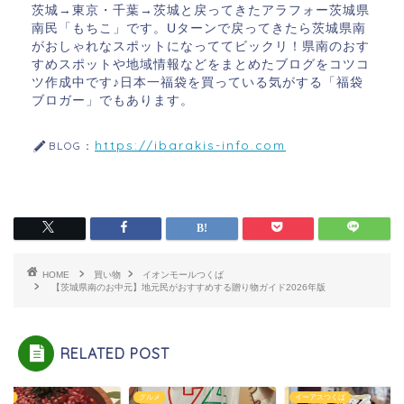
茨城→東京・千葉→茨城と戻ってきたアラフォー茨城県
南民「もちこ」です。Uターンで戻ってきたら茨城県南
がおしゃれなスポットになっててビックリ！県南のおす
すめスポットや地域情報などをまとめたブログをコツコ
ツ作成中です♪日本一福袋を買っている気がする「福袋
ブロガー」でもあります。
https://ibarakis-info.com
BLOG：
HOME
買い物
イオンモールつくば
【茨城県南のお中元】地元民がおすすめする贈り物ガイド2026年版
RELATED POST
メ
イーアスつくば
グルメ