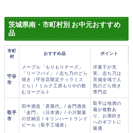
茨城県南・市町村別 お中元おすすめ
品
市町
おすすめ品
ポイント
村
メープル「もりもりチーズ」
洋菓子が充
「リーフパイ」 / 志ち乃のどら
実。志ち乃は
守谷
焼き（守谷店限定ティラミス
茨城全域で人
市
どら）/ ミルク工房もりやの飲
気のどら焼き
むヨーグルト
専門店
取手は地酒の
田中酒造「君萬代」/ 金門酒造
蔵が複数あ
取手
「金門」（日本酒）/ 小川製菓
り、お酒好き
市
の甘納豆 / キリンハートランド
へのギフトに
ビール（取手工場産）
最適