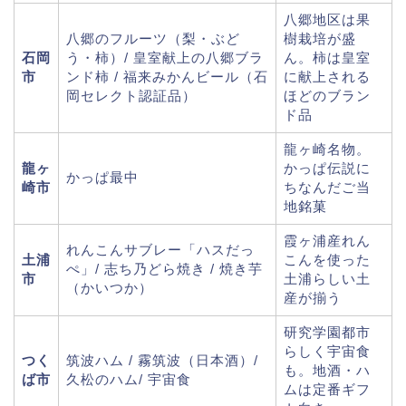
八郷地区は果
八郷のフルーツ（梨・ぶど
樹栽培が盛
石岡
う・柿）/ 皇室献上の八郷ブラ
ん。柿は皇室
市
ンド柿 / 福来みかんビール（石
に献上される
岡セレクト認証品）
ほどのブラン
ド品
龍ヶ崎名物。
龍ヶ
かっぱ伝説に
かっぱ最中
崎市
ちなんだご当
地銘菓
霞ヶ浦産れん
れんこんサブレー「ハスだっ
土浦
こんを使った
ぺ」/ 志ち乃どら焼き / 焼き芋
市
土浦らしい土
（かいつか）
産が揃う
研究学園都市
らしく宇宙食
つく
筑波ハム / 霧筑波（日本酒）/
も。地酒・ハ
ば市
久松のハム/ 宇宙食
ムは定番ギフ