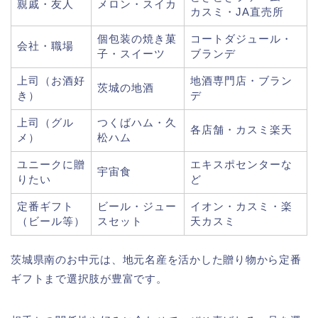
親戚・友人
メロン・スイカ
カスミ・JA直売所
個包装の焼き菓
コートダジュール・
会社・職場
子・スイーツ
ブランデ
上司（お酒好
地酒専門店・ブラン
茨城の地酒
き）
デ
上司（グル
つくばハム・久
各店舗・カスミ楽天
メ）
松ハム
ユニークに贈
エキスポセンターな
宇宙食
りたい
ど
定番ギフト
ビール・ジュー
イオン・カスミ・楽
（ビール等）
スセット
天カスミ
茨城県南のお中元は、地元名産を活かした贈り物から定番
ギフトまで選択肢が豊富です。