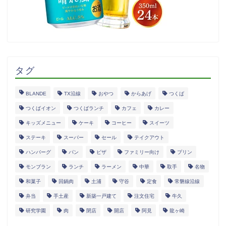
タグ
BLANDE
TX沿線
おやつ
からあげ
つくば
つくばイオン
つくばランチ
カフェ
カレー
キッズメニュー
ケーキ
コーヒー
スイーツ
ステーキ
スーパー
セール
テイクアウト
ハンバーグ
パン
ピザ
ファミリー向け
プリン
モンブラン
ランチ
ラーメン
中華
取手
名物
和菓子
回鍋肉
土浦
守谷
定食
常磐線沿線
弁当
手土産
新築一戸建て
注文住宅
牛久
研究学園
肉
閉店
開店
阿見
龍ヶ崎