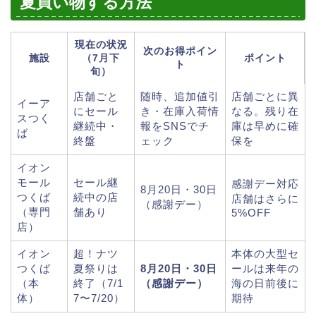
夏買い物する方法
現在の状況
次のお得ポイン
施設
（7月下
ポイント
ト
旬）
店舗ごと
随時、追加値引
店舗ごとに異
イーア
にセール
き・在庫入荷情
なる。残り在
スつく
継続中・
報をSNSでチ
庫は早めに確
ば
終盤
ェック
保を
イオン
モール
セール継
感謝デー対応
8月20日・30日
つくば
続中の店
店舗はさらに
（感謝デー）
（専門
舗あり
5%OFF
店）
イオン
超！ナツ
本体の大型セ
つくば
夏祭りは
8月20日・30日
ールは来年の
（本
終了（7/1
（感謝デー）
海の日前後に
体）
7〜7/20）
期待