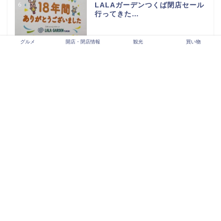
6
LALAガーデンつくば閉店セール
行ってきた…
グルメ
開店・閉店情報
観光
買い物
7
BLANDEつくば並木店の人気商
品情報【カスミの新業態】
8
取手市 開店・閉店情報
9
【うなぎ出前】 釜寅で鰻を注文
してみた！初めての1way容器
10
牛久市開店・閉店情報