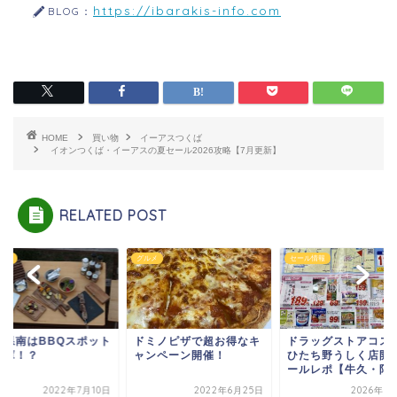
https://ibarakis-info.com
BLOG：
HOME
買い物
イーアスつくば
イオンつくば・イーアスの夏セール2026攻略【7月更新】
RELATED POST
ント
グルメ
セール情報
城県南はBBQスポット
ドミノピザで超お得なキ
ドラッグストアコス
宝庫！？
ャンペーン開催！
ひたち野うしく店開
ールレポ【牛久・阿見.
2022年7月10日
2022年6月25日
2026年7