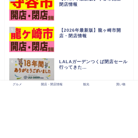
閉店情報
5
【2026年最新版】龍ヶ崎市開
店・閉店情報
6
LALAガーデンつくば閉店セール
行ってきた…
グルメ
開店・閉店情報
観光
買い物
7
BLANDEつくば並木店の人気商
品情報【カスミの新業態】
8
取手市 開店・閉店情報