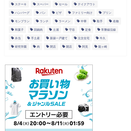
ステーキ
スーパー
セール
テイクアウト
ハンバーグ
パン
ピザ
ファミリー向け
プリン
モンブラン
ランチ
ラーメン
中華
取手
名物
和菓子
回鍋肉
土浦
守谷
定食
常磐線沿線
弁当
手土産
新築一戸建て
注文住宅
牛久
研究学園
肉
閉店
開店
阿見
龍ヶ崎