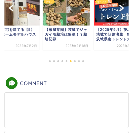
フ
ライフ
イベント
文住宅を建てる【5】
【家庭菜園】茨城でジャ
【2025年9月】茨城
マホームモデルハウス
ガイモ栽培は簡単！？栽
地域で話題沸騰！9
学
培記録
茨城県南トレンドガ..
2022年7月2日
2023年2月16日
2025年9
COMMENT