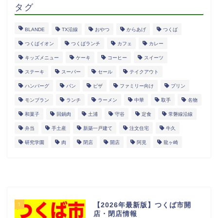
タグ
BLANDE
TX沿線
おやつ
からあげ
つくば
つくばイオン
つくばランチ
カフェ
カレー
キッズメニュー
ケーキ
コーヒー
スイーツ
ステーキ
スーパー
セール
テイクアウト
ハンバーグ
パン
ピザ
ファミリー向け
プリン
モンブラン
ランチ
ラーメン
中華
取手
名物
和菓子
回鍋肉
土浦
守谷
定食
常磐線沿線
弁当
手土産
新築一戸建て
注文住宅
牛久
研究学園
肉
閉店
開店
阿見
龍ヶ崎