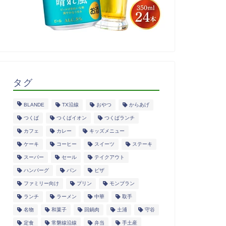
タグ
BLANDE
TX沿線
おやつ
からあげ
つくば
つくばイオン
つくばランチ
カフェ
カレー
キッズメニュー
ケーキ
コーヒー
スイーツ
ステーキ
スーパー
セール
テイクアウト
ハンバーグ
パン
ピザ
ファミリー向け
プリン
モンブラン
ランチ
ラーメン
中華
取手
名物
和菓子
回鍋肉
土浦
守谷
定食
常磐線沿線
弁当
手土産