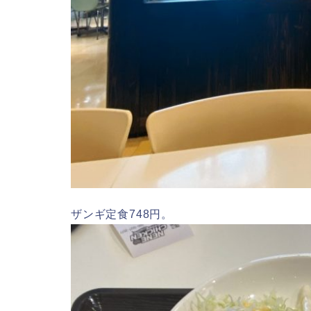
ザンギ定食748円。