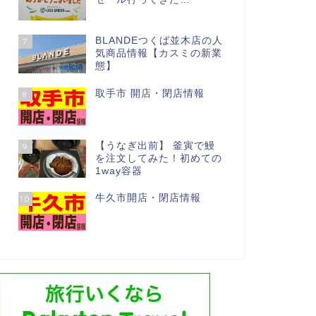
BLANDEつくば並木店の人
7
気商品情報【カスミの新業
態】
取手市 開店・閉店情報
8
【うなぎ出前】 釜寅で鰻
9
を注文してみた！初めての
1way容器
牛久市開店・閉店情報
10