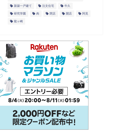
新築一戸建て
注文住宅
牛久
研究学園
肉
閉店
開店
阿見
龍ヶ崎