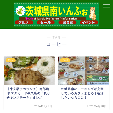
― TAG ―
コーヒー
グルメ
グルメ
【牛久駅チカランチ】南部珈
茨城県南のモーニングが充実
琲 エスカード牛久店の「炙り
しているカフェまとめ｜朝活
チキンステーキ」食レポ
したいならここ！
2026年7月9日
2026年4月28日