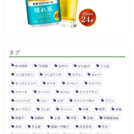
タグ
BLANDE
TX沿線
おやつ
からあげ
つくば
つくばイオン
つくばランチ
カフェ
カレー
キッズメニュー
ケーキ
コーヒー
スイーツ
ステーキ
スーパー
セール
テイクアウト
ハンバーグ
パン
ピザ
ファミリー向け
プリン
モンブラン
ランチ
ラーメン
中華
取手
名物
和菓子
回鍋肉
土浦
守谷
定食
常磐線沿線
弁当
手土産
新築一戸建て
注文住宅
牛久