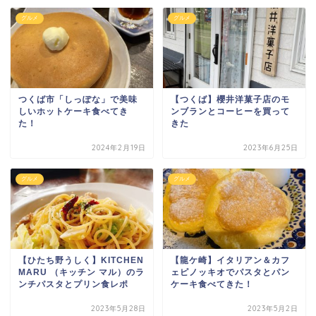
グルメ
グルメ
つくば市「しっぽな」で美味
【つくば】櫻井洋菓子店のモ
しいホットケーキ食べてき
ンブランとコーヒーを買って
た！
きた
2024年2月19日
2023年6月25日
グルメ
グルメ
【ひたち野うしく】KITCHEN
【龍ケ崎】イタリアン＆カフ
MARU （キッチン マル）のラ
ェピノッキオでパスタとパン
ンチパスタとプリン食レポ
ケーキ食べてきた！
2023年5月28日
2023年5月2日