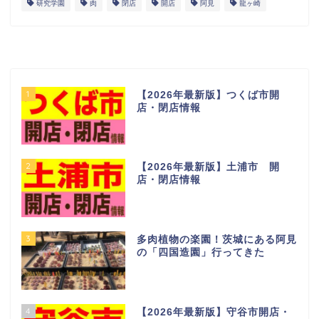
研究学園
肉
閉店
開店
阿見
龍ヶ崎
1
【2026年最新版】つくば市開