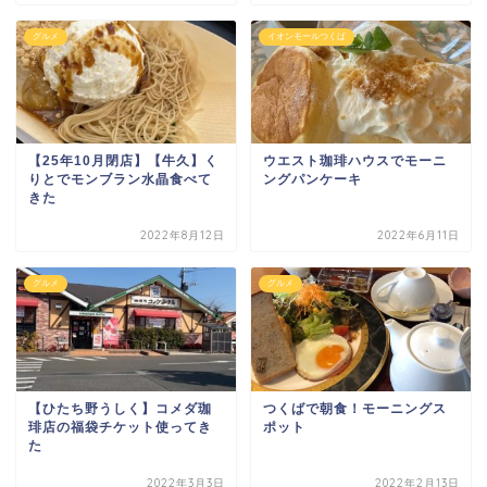
グルメ
イオンモールつくば
【25年10月閉店】【牛久】く
ウエスト珈琲ハウスでモーニ
りとでモンブラン水晶食べて
ングパンケーキ
きた
2022年8月12日
2022年6月11日
グルメ
グルメ
【ひたち野うしく】コメダ珈
つくばで朝食！モーニングス
琲店の福袋チケット使ってき
ポット
た
2022年3月3日
2022年2月13日