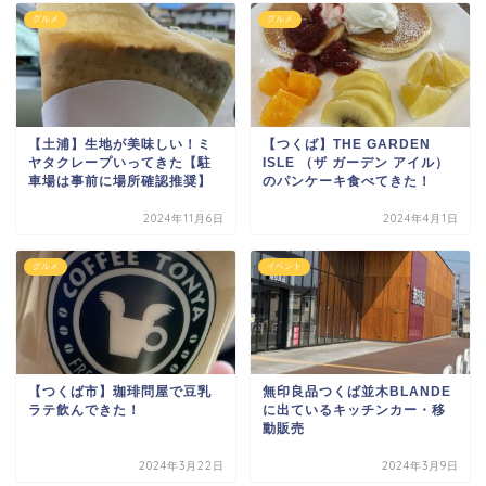
グルメ
グルメ
【土浦】生地が美味しい！ミ
【つくば】THE GARDEN
ヤタクレープいってきた【駐
ISLE （ザ ガーデン アイル）
車場は事前に場所確認推奨】
のパンケーキ食べてきた！
2024年11月6日
2024年4月1日
グルメ
イベント
【つくば市】珈琲問屋で豆乳
無印良品つくば並木BLANDE
ラテ飲んできた！
に出ているキッチンカー・移
動販売
2024年3月22日
2024年3月9日