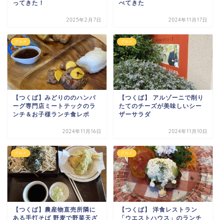
ってきた！
べてきた
2025年2月7日
2024年11月17日
グルメ
グルメ
【つくば】みどりののハンバ
【つくば】 アルゾーニで削り
ーグ専門店ミートテックのラ
たてのチーズが美味しいシー
ンチ＆お子様ランチ食レポ
ザーサラダ
2024年11月16日
2024年11月10日
グルメ
グルメ
【つくば】農産物直売所隣に
【つくば】 洋食レストラン
ある手打そば 野麦で野菜天ざ
「ウエストハウス」のランチ