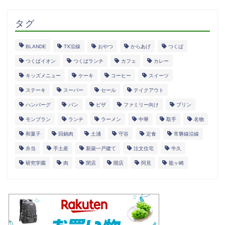
タグ
BLANDE
TX沿線
おやつ
からあげ
つくば
つくばイオン
つくばランチ
カフェ
カレー
キッズメニュー
ケーキ
コーヒー
スイーツ
ステーキ
スーパー
セール
テイクアウト
ハンバーグ
パン
ピザ
ファミリー向け
プリン
モンブラン
ランチ
ラーメン
中華
取手
名物
和菓子
回鍋肉
土浦
守谷
定食
常磐線沿線
弁当
手土産
新築一戸建て
注文住宅
牛久
研究学園
肉
閉店
開店
阿見
龍ヶ崎