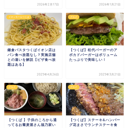
2026年2月17日
2026年1月21日
イオンモールつくば
グルメ
鎌倉パスタつくばイオン店は
【つくば】松代バーガーのア
パン食べ放題なし？実施店舗
ボカドバーガーはボリューム
との違いを解説【ピザ食べ放
たっぷりで美味しい！
題はある】
2025年4月26日
2025年3月21日
グルメ
グルメ
【つくば 】子供のころから通
【つくば】ステーキ&ハンバー
ってるお蕎麦屋さん福乃家い
グ花まさでランチステーキ食