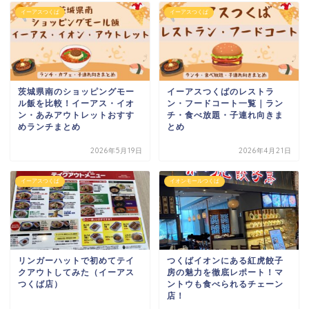
イーアスつくば
イーアスつくば
茨城県南のショッピングモー
イーアスつくばのレストラ
ル飯を比較！イーアス・イオ
ン・フードコート一覧｜ラン
ン・あみアウトレットおすす
チ・食べ放題・子連れ向きま
めランチまとめ
とめ
2026年5月19日
2026年4月21日
イーアスつくば
イオンモールつくば
リンガーハットで初めてテイ
つくばイオンにある紅虎餃子
クアウトしてみた（イーアス
房の魅力を徹底レポート！マ
つくば店）
ントウも食べられるチェーン
店！