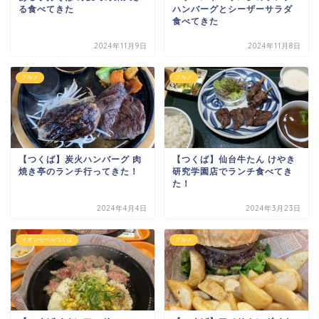
る食べてきた
ハンバーグとシーザーサラダ
食べてきた
2024年11月9日
2024年11月8日
グルメ
グルメ
【つくば】炭火ハンバーグ 肉
【つくば】仙台牛たん けやき
焼き亭のランチ行ってきた！
研究学園店でランチ食べてき
た！
2024年4月4日
2024年3月23日
イオンモールつくば
グルメ