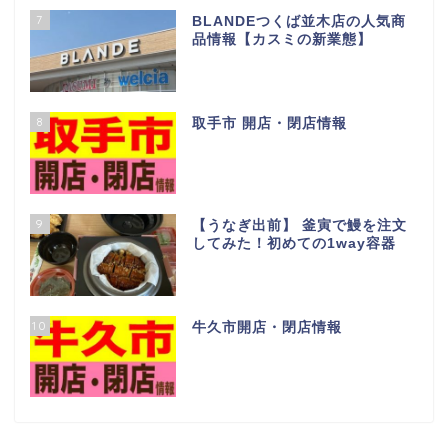
7
BLANDEつくば並木店の人気商
品情報【カスミの新業態】
8
取手市 開店・閉店情報
9
【うなぎ出前】 釜寅で鰻を注文
してみた！初めての1way容器
10
牛久市開店・閉店情報