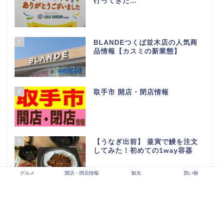
4
【2026年最新版】守谷市開店・
閉店情報
5
【2026年最新版】龍ヶ崎市開
店・閉店情報
6
LALAガーデンつくば閉店セール
行ってきた…
グルメ
開店・閉店情報
観光
買い物
7
BLANDEつくば並木店の人気商
品情報【カスミの新業態】