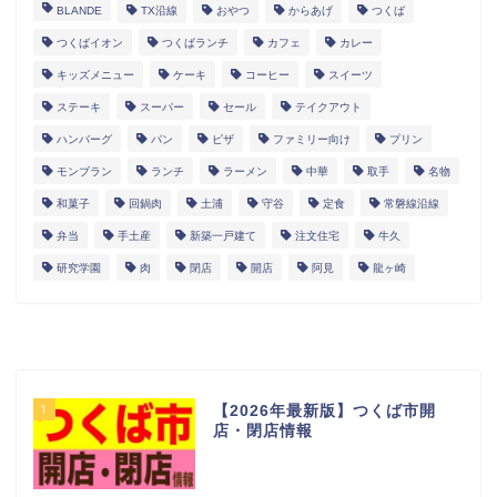
BLANDE
TX沿線
おやつ
からあげ
つくば
つくばイオン
つくばランチ
カフェ
カレー
キッズメニュー
ケーキ
コーヒー
スイーツ
ステーキ
スーパー
セール
テイクアウト
ハンバーグ
パン
ピザ
ファミリー向け
プリン
モンブラン
ランチ
ラーメン
中華
取手
名物
和菓子
回鍋肉
土浦
守谷
定食
常磐線沿線
弁当
手土産
新築一戸建て
注文住宅
牛久
研究学園
肉
閉店
開店
阿見
龍ヶ崎